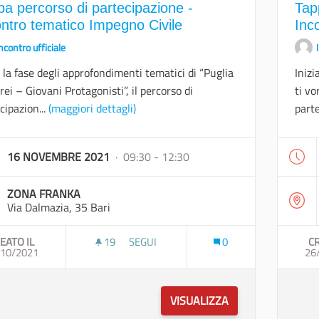
pa percorso di partecipazione -
Tap
ontro tematico Impegno Civile
Inc
ncontro ufficiale
a la fase degli approfondimenti tematici di “Puglia
Inizi
rrei – Giovani Protagonisti”, il percorso di
ti vo
cipazion...
(maggiori dettagli)
parte
16 NOVEMBRE 2021
· 09:30 - 12:30
ZONA FRANKA
Via Dalmazia, 35 Bari
EATO IL
19
19 SOSTENITORI
SEGUI
0
CR
/10/2021
TAPPA PERCORSO DI PARTECIPAZIONE - 
26
VISUALIZZA