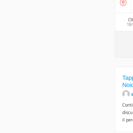
CR
18
Tap
Noi
I
Conti
discu
il per