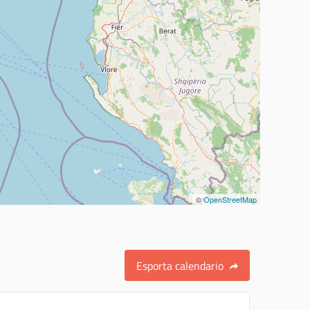
©
OpenStreetMap
Esporta calendario