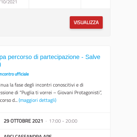
INCONTRO TEMATICO IMPRENDITORIALITÀ GIOVANILE
/10/2021
ANNULLATO - TAPPA PERCORSO DI PARTE
VISUALIZZA
pa percorso di partecipazione - Salve
)
Incontro ufficiale
nua la fase degli incontri conoscitivi e di
ssione di “Puglia ti vorrei – Giovani Protagonisti”,
rcorso d...
(maggiori dettagli)
29 OTTOBRE 2021
· 17:00 - 20:00
ARCI CASSANDRA APS