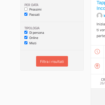
Tap
PER DATA
Inc
Prossimi
Passati
I
Inizi
TIPOLOGIA
ti vo
Di persona
parte
Online
Misti
Filtra i risultati
CR
26