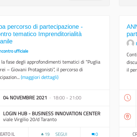
pa percorso di partecipazione -
ANN
ntro tematico Imprenditorialità
par
anile
ncontro ufficiale
Conti
a la fase degli approfondimenti tematici di “Puglia
discu
rrei – Giovani Protagonisti”, il percorso di
il pe
cipazion...
(maggiori dettagli)
04 NOVEMBRE 2021
· 18:00 - 21:00
LOGIN HUB - BUSINESS INNOVATION CENTER
viale Virgilio 20/d Taranto
EATO IL
19
19 SOSTENITORI
SEGUI
0
CR