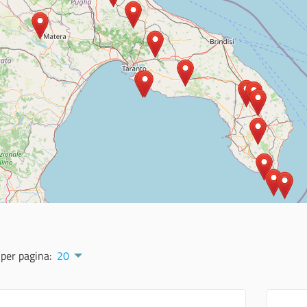
 per pagina:
20