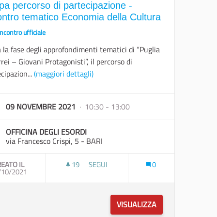
pa percorso di partecipazione -
ontro tematico Economia della Cultura
Incontro ufficiale
a la fase degli approfondimenti tematici di “Puglia
rrei – Giovani Protagonisti”, il percorso di
cipazion...
(maggiori dettagli)
09 NOVEMBRE 2021
· 10:30 - 13:00
OFFICINA DEGLI ESORDI
via Francesco Crispi, 5 - BARI
EATO IL
19
19 SOSTENITORI
SEGUI
0
INCONTRO TEMATICO IMPEGNO CIVILE
/10/2021
TAPPA PERCORSO DI PARTECIPAZIONE -
VISUALIZZA