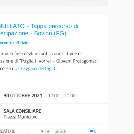
ULLATO - Tappa percorso di
tecipazione - Bovino (FG)
Incontro ufficiale
nua la fase degli incontri conoscitivi e di
ssione di “Puglia ti vorrei – Giovani Protagonisti”,
rcorso d...
(maggiori dettagli)
30 OTTOBRE 2021
· 17:00 - 20:00
SALA CONSILIARE
Piazza Municipio
EATO IL
19
19 SOSTENITORI
SEGUI
0