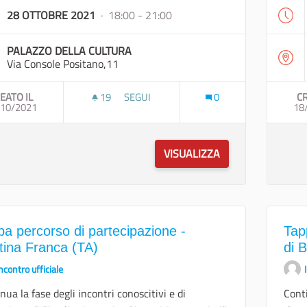
28 OTTOBRE 2021
· 18:00 - 21:00
PALAZZO DELLA CULTURA
Via Console Positano,11
EATO IL
19
19 SOSTENITORI
SEGUI
0
CR
/10/2021
TAPPA PERCORSO DI PARTECIPAZIONE - N
18
VISUALIZZA
pa percorso di partecipazione -
Tap
tina Franca (TA)
di B
ncontro ufficiale
nua la fase degli incontri conoscitivi e di
Conti