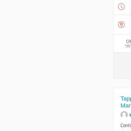
CR
18
Tap
Mar
I
Conti