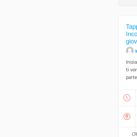
Tap
Inco
giov
I
Inizi
ti vo
parte
CR