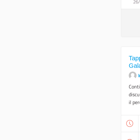
26
Tap
Gal
I
Conti
discu
il per