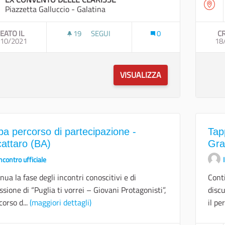
Piazzetta Galluccio - Galatina
EATO IL
19
19 SOSTENITORI
SEGUI
0
CR
/10/2021
TAPPA PERCORSO DI PARTECIPAZIONE - G
18
VISUALIZZA
pa percorso di partecipazione -
Tap
cattaro (BA)
Gra
ncontro ufficiale
nua la fase degli incontri conoscitivi e di
Conti
ssione di “Puglia ti vorrei – Giovani Protagonisti”,
discu
corso d...
(maggiori dettagli)
il pe