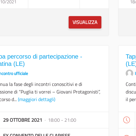
/10/2021
TAPPA PERCORSO DI PARTECIPAZIONE - 
18
VISUALIZZA
pa percorso di partecipazione -
Tap
atina (LE)
(LE
ncontro ufficiale
nua la fase degli incontri conoscitivi e di
Conti
ssione di “Puglia ti vorrei – Giovani Protagonisti”,
discu
corso d...
(maggiori dettagli)
il pe
29 OTTOBRE 2021
· 18:00 - 21:00
EX CONVENTO DELLE CLARISSE