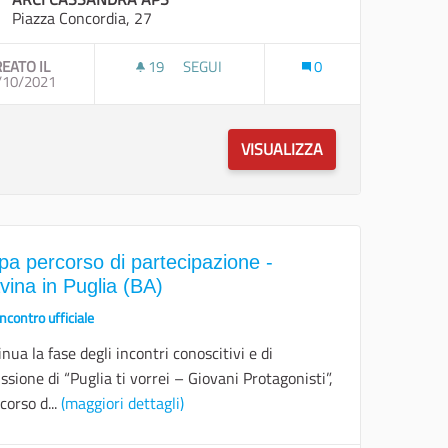
Piazza Concordia, 27
EATO IL
19
19 SOSTENITORI
SEGUI
0
ALATINA (LE)
/10/2021
TAPPA PERCORSO DI PARTECIPAZIONE - S
VISUALIZZA
pa percorso di partecipazione -
vina in Puglia (BA)
Incontro ufficiale
nua la fase degli incontri conoscitivi e di
ssione di “Puglia ti vorrei – Giovani Protagonisti”,
rcorso d...
(maggiori dettagli)