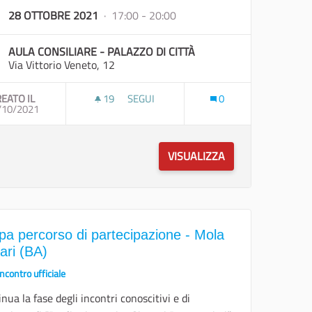
28 OTTOBRE 2021
· 17:00 - 20:00
AULA CONSILIARE - PALAZZO DI CITTÀ
Via Vittorio Veneto, 12
EATO IL
19
19 SOSTENITORI
SEGUI
0
OICATTARO (BA)
/10/2021
TAPPA PERCORSO DI PARTECIPAZIONE - G
VISUALIZZA
pa percorso di partecipazione - Mola
ari (BA)
Incontro ufficiale
nua la fase degli incontri conoscitivi e di