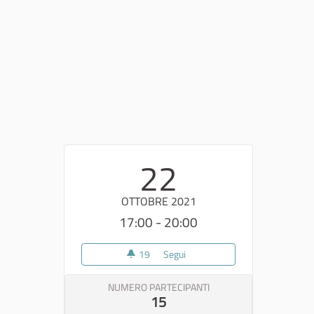
22
OTTOBRE 2021
17:00 - 20:00
19
19 sostenitori
Segui
Tappa percorso di partecipazion
NUMERO PARTECIPANTI
15