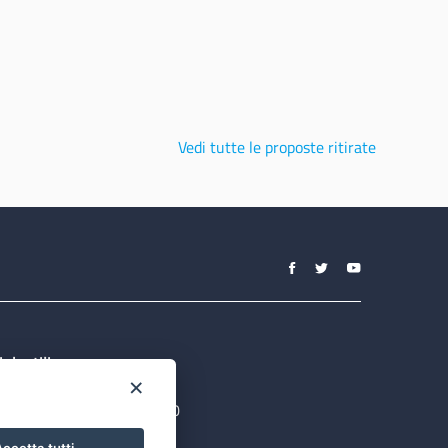
IEGO
Vedi tutte le proposte ritirate
ink utili
×
ortale Istituzionale
O FESR Puglia 2014-2020
SR Puglia 2014-2020