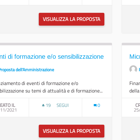
VISUALIZZA LA PROPOSTA
SOUTHWORKING
ti di formazione e/o sensibilizzazione
Mic
Proposta dell'Amministrazione
ziamento di eventi di formazione e/o
Fina
bilizzazione su temi di attualità e di formazione...
della
EATO IL
19
19 SOSTENITORI
SEGUI
0
CR
/11/2021
EVENTI DI FORMAZIONE E/O SENSIBILIZZ
25
VISUALIZZA LA PROPOSTA
EVENTI DI FORMA