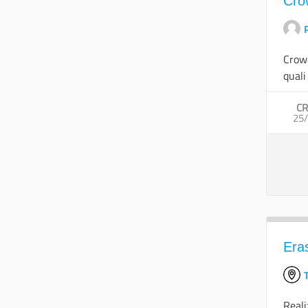
Cro
Crowd
quali
CR
25
Era
T
Reali