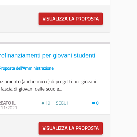
VISUALIZZA LA PROPOSTA
INNOVAZIONE DEI
rofinanziamenti per giovani studenti
Proposta dell'Amministrazione
nziamento (anche micro) di progetti per giovani
 fascia di giovani delle scuole...
EATO IL
19
19 SOSTENITORI
SEGUI
0
AZIONE
/11/2021
MICROFINANZIAMENTI PER GIOVANI STU
ZIONE E/O SENSIBILIZZAZIONE
VISUALIZZA LA PROPOSTA
MICROFINANZIAM