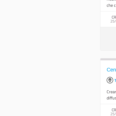
che c
CR
25
Cent
T
Crear
diffu
CR
25