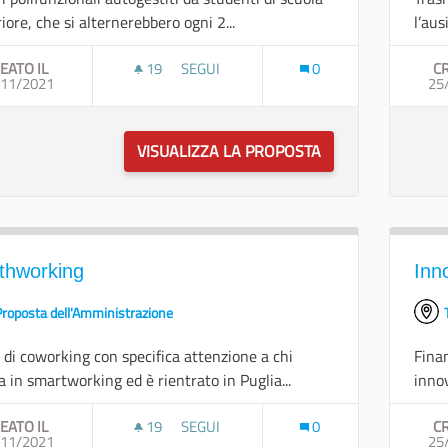
iore, che si alternerebbero ogni 2...
l’aus
EATO IL
19
19 SOSTENITORI
SEGUI
0
CR
/11/2021
CENTRI PER STUDENTI SUPERIORI
25
VISUALIZZA LA PROPOSTA
CENTRI PER STUD
thworking
Inno
Proposta dell'Amministrazione
 di coworking con specifica attenzione a chi
Fina
a in smartworking ed è rientrato in Puglia...
innov
EATO IL
19
19 SOSTENITORI
SEGUI
0
CR
/11/2021
SOUTHWORKING
25