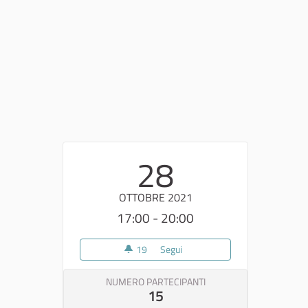
28
OTTOBRE 2021
17:00 - 20:00
19
19 sostenitori
Segui
Tappa percorso di partecipazion
NUMERO PARTECIPANTI
15