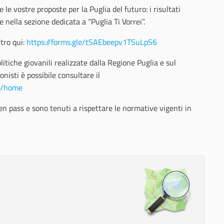
e le vostre proposte per la Puglia del futuro: i risultati
e nella sezione dedicata a “Puglia Ti Vorrei”.
ntro qui:
https://forms.gle/tSAEbeepv1TSuLpS6
olitiche giovanili realizzate dalla Regione Puglia e sul
nisti è possibile consultare il
../home
en pass e sono tenuti a rispettare le normative vigenti in