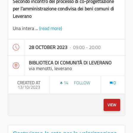
Secondo incontro del processo di co-progettazione
per l’amministrazione condivisa dei beni comuni di
Leverano
Una intera ...
(read more)
28 OCTOBER 2023
· 09:00 - 20:00
BIBLIOTECA DI COMUNITÀ DI LEVERANO
via menotti, leverano
CREATED AT
14
14 FOLLOWERS
FOLLOW
0
13/10/2023
COSTRUIAMO LA RETE PER LA
VIEW