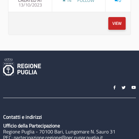
CREATED AT
14
14 FOLLOWERS
FOLLOW
0
13/10/2023
COSTRUIAMO LA RETE PER LA 
VIEW
Contatti e indirizzi
Ufficio della Partecipazione
Regione Puglia - 70100 Bari, Lungomare N. Sauro 31
PEC:
partecipazione.regione@pec.rupar.puglia.it