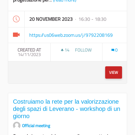
20 NOVEMBER 2023
· 16:30 - 18:30
https://us06web.zoom.us/j/9792208169
CREATED AT
14
14 FOLLOWERS
FOLLOW
0
14/11/2023
INCONTRO DI RESTITUZIONE 
VIEW
Costruiamo la rete per la valorizzazione
degli spazi di Leverano - workshop di un
giorno
Official meeting