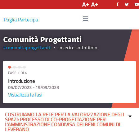
Italiano
Puglia Partecipa
Comunità Progettanti
#comunitaprogettanti
inserire sottotitolo
FASE 1 DI 4
Introduzione
05/07/2023 - 19/09/2023
Visualizza le fasi
COSTRUIAMO LA RETE PER LA VALORIZZAZIONE DEGLI
SPAZI: PROCESSO DI CO-PROGETTAZIONE PER
L’AMMINISTRAZIONE CONDIVISA DEI BENI COMUNI DI
LEVERANO