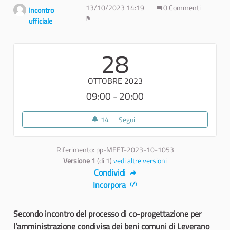
13/10/2023 14:19
0 Commenti
Incontro
ufficiale
Report
28
OTTOBRE 2023
09:00 - 20:00
14
14 sostenitori
Segui
Costruiamo la rete per la valori
Riferimento: pp-MEET-2023-10-1053
Versione 1
(di 1)
vedi altre versioni
Condividi
Incorpora
Secondo incontro del processo di co-progettazione per
l’amministrazione condivisa dei beni comuni di Leverano