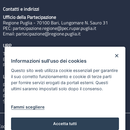
Contatti e indirizzi
Ufficio della Partecipazione
Regione Puglia - 70100 Bari, Lungomare N. Sauro 31
PEC:
partecipazione.regione@pec.rupar.puglia.it
Email:
partecipazione@regione.puglia.it
URP
Tel: 800713939
×
Email:
quiregione@regione.puglia.it
Informazioni sull'uso dei cookies
Rubrica
Questo sito web utilizza cookie essenziali per garantire
Link utili
il suo corretto funzionamento e cookie di terze parti
per fornire servizi erogati da portali esterni. Questi
Portale Istituzionale
ultimi saranno impostati solo dopo il consenso.
PO FESR Puglia 2014-2020
PSR Puglia 2014-2020
Sistema Puglia
Fammi scegliere
Accetta tutti
Cookie e privacy
Note legali