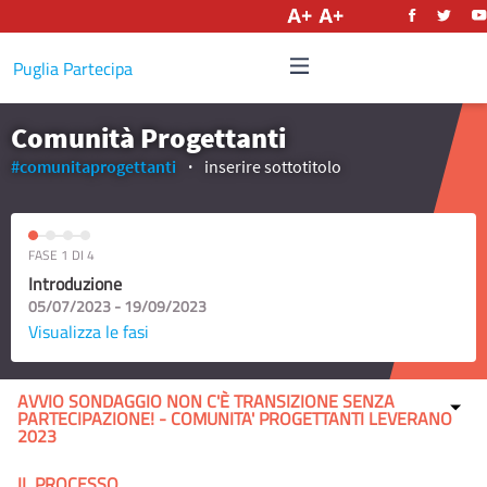
Italiano
Puglia Partecipa
Comunità Progettanti
#comunitaprogettanti
inserire sottotitolo
FASE 1 DI 4
Introduzione
05/07/2023 - 19/09/2023
Visualizza le fasi
AVVIO SONDAGGIO NON C'È TRANSIZIONE SENZA
PARTECIPAZIONE! - COMUNITA' PROGETTANTI LEVERANO
2023
IL PROCESSO