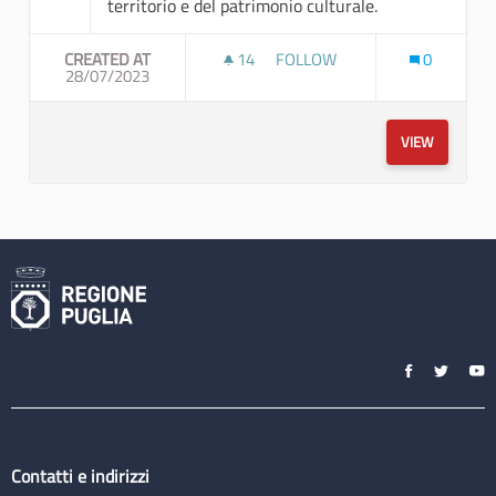
territorio e del patrimonio culturale.
CREATED AT
14
14 FOLLOWERS
FOLLOW
0
28/07/2023
“QUALE CAMMINO UNISCE I B
VIEW
Contatti e indirizzi