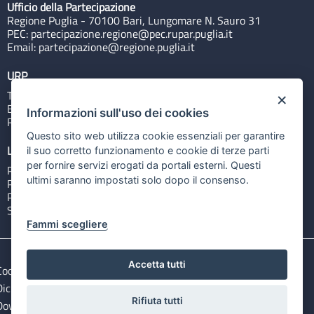
Ufficio della Partecipazione
Regione Puglia - 70100 Bari, Lungomare N. Sauro 31
PEC:
partecipazione.regione@pec.rupar.puglia.it
Email:
partecipazione@regione.puglia.it
URP
Tel: 800713939
×
Email:
quiregione@regione.puglia.it
Informazioni sull'uso dei cookies
Rubrica
Questo sito web utilizza cookie essenziali per garantire
Link utili
il suo corretto funzionamento e cookie di terze parti
per fornire servizi erogati da portali esterni. Questi
Portale Istituzionale
ultimi saranno impostati solo dopo il consenso.
PO FESR Puglia 2014-2020
PSR Puglia 2014-2020
Sistema Puglia
Fammi scegliere
Accetta tutti
Cookie e privacy
Note legali
Dichiarazione di accessibilità
Gestisci i cookies
Rifiuta tutti
Download Open Data files