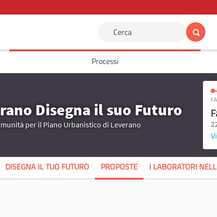
Cerca
Processi
FA
rano Disegna il suo Futuro
F
2
omunità per il Piano Urbanistico di Leverano
Vi
DISEGNA IL TUO FUTURO
PROPOSTE
I LABORATORI NEL