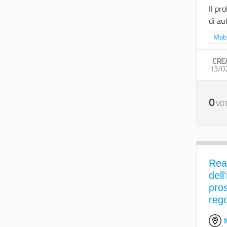
Il pr
di au
Filtr
Mobi
CRE
13/0
0
VOT
Rea
dell
pros
rego
N