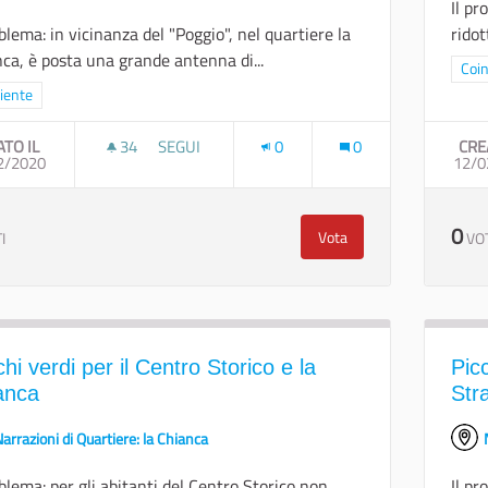
Il pr
oblema: in vicinanza del "Poggio", nel quartiere la
ridot
ca, è posta una grande antenna di...
Filt
Coin
a i risultati per categoria: Ambiente
iente
ATO IL
34
34 SOSTENITORI
SEGUI
0
0
CRE
2/2020
REALIZZARE UNA MAPPATURA DELL'INQUINAMEN
12/0
0
Vota
I
VO
Realizzare una mappatura
hi verdi per il Centro Storico e la
Picc
anca
Str
arrazioni di Quartiere: la Chianca
oblema: per gli abitanti del Centro Storico non
Il pr