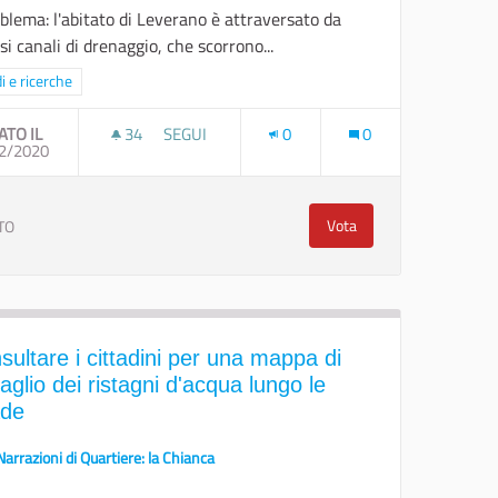
oblema: l'abitato di Leverano è attraversato da
si canali di drenaggio, che scorrono...
ra i risultati per categoria: Studi e ricerche
i e ricerche
ATO IL
34
34 SOSTENITORI
SEGUI
0
0
OLAZIONE
2/2020
CONSIDERARE I CANALI DI DRENAGGIO URBANI 
Vota
TO
ale per la Consolazione
Considerare i canali di d
sultare i cittadini per una mappa di
aglio dei ristagni d'acqua lungo le
ade
Narrazioni di Quartiere: la Chianca