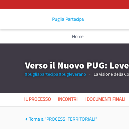
Puglia Partecipa
Home
Verso il Nuovo PUG: Leve
#pugliapartecipa
#pugleverano
La visione della C
IL PROCESSO
INCONTRI
I DOCUMENTI FINALI
Torna a "PROCESSI TERRITORIALI"