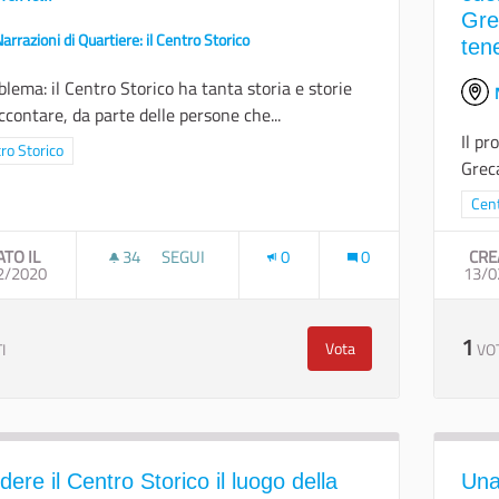
Gre
arrazioni di Quartiere: il Centro Storico
ten
oblema: il Centro Storico ha tanta storia e storie
ccontare, da parte delle persone che...
Il pr
a i risultati per categoria: Centro Storico
ro Storico
Greca
Filt
Cent
ATO IL
34
34 SOSTENITORI
SEGUI
0
0
CRE
2/2020
ISTITUIRE UN ALBO DEI "CONTASTORIE COMUNA
13/0
1
Vota
I
VO
Istituire un albo dei "Co
ere il Centro Storico il luogo della
Una