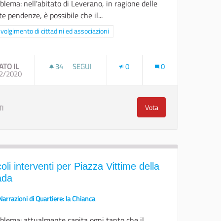
oblema: nell'abitato di Leverano, in ragione delle
te pendenze, è possibile che il...
ra i risultati per categoria: Coinvolgimento di cittadini ed associazioni
volgimento di cittadini ed associazioni
ATO IL
34
34 SOSTENITORI
SEGUI
0
0
TO ELETTROMAGNETICO IN PROSSIMITÀ DELLE SCUOLE, TRAMITE RI
2/2020
CONSULTARE I CITTADINI PER UNA MAPPA DI D
Vota
TI
 dell'inquinamento elettromagnetico in prossimità delle scuole, tramite rilievi
Consultare i cittadini pe
oli interventi per Piazza Vittime della
ada
Narrazioni di Quartiere: la Chianca
oblema: attualmente capita ogni tanto che il