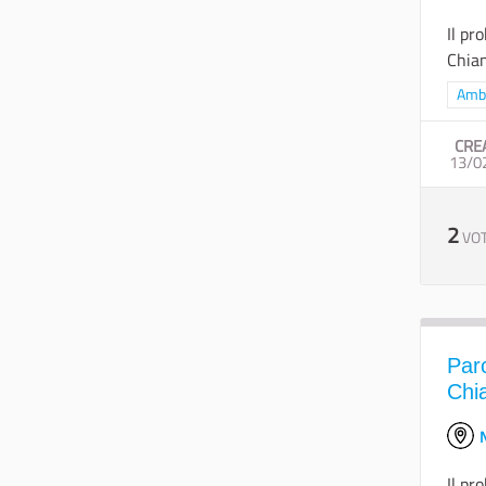
Il pr
Chian
Filtr
Amb
CRE
13/0
2
VOT
Parc
Chi
N
Il pr