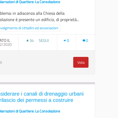
Narrazioni di Quartiere: La Consolazione
oblema: in adiacenza alla Chiesa della
lazione è presente un edificio, di proprietà...
ra i risultati per categoria: Coinvolgimento di cittadini ed associazioni
volgimento di cittadini ed associazioni
ATO IL
34
34 SOSTENITORI
SEGUI
0
0
GIOVANI
2/2020
UTILIZZARE PIENAMENTE LO STABILE COMUNA
Vota
TI
e risorsa per i giovani
Utilizzare pienamente lo
siderare i canali di drenaggio urbani
rilascio dei permessi a costruire
Narrazioni di Quartiere: La Consolazione