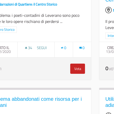
arrazioni di Quartiere: il Centro Storico
oblema: i poeti-contadini di Leverano sono poco
e le loro opere rischiano di perdersi ...
Il pr
Lever
a i risultati per categoria: Centro Storico
ro Storico
Filt
Inte
ATO IL
34
34 SOSTENITORI
SEGUI
0
0
CRE
2/2020
VALORIZZARE I POETI POPOLARI DI LEVERANO
13/0
0
Vota
I
VO
Valorizzare i poeti popol
inema abbandonati come risorsa per i
Uti
ani
adi