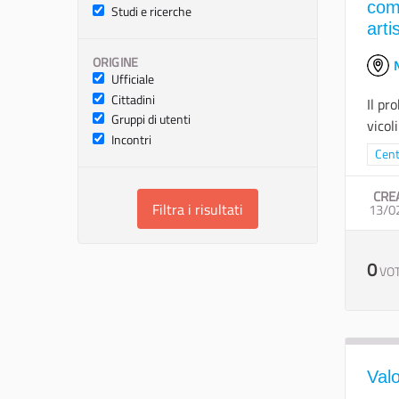
comu
Studi e ricerche
arti
ORIGINE
N
Ufficiale
Cittadini
Il pr
Gruppi di utenti
vicol
Incontri
Filtr
Cent
CRE
Filtra i risultati
13/0
0
VOT
Valo