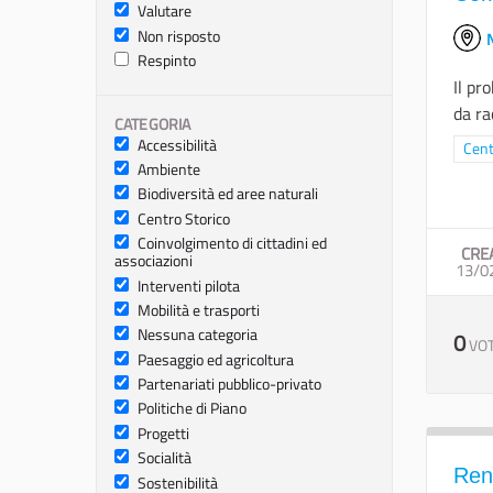
Valutare
Non risposto
N
Respinto
Il pr
da ra
CATEGORIA
Accessibilità
Filtr
Cent
Ambiente
Biodiversità ed aree naturali
Centro Storico
Coinvolgimento di cittadini ed
CRE
associazioni
13/0
Interventi pilota
Mobilità e trasporti
Nessuna categoria
0
VOT
Paesaggio ed agricoltura
Partenariati pubblico-privato
Politiche di Piano
Progetti
Socialità
Rend
Sostenibilità