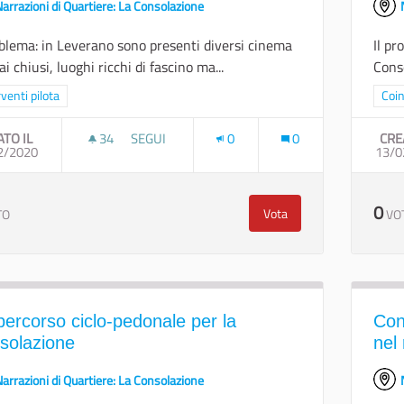
arrazioni di Quartiere: La Consolazione
oblema: in Leverano sono presenti diversi cinema
Il pr
i chiusi, luoghi ricchi di fascino ma...
Conso
a i risultati per categoria: Interventi pilota
rventi pilota
Filt
Coin
ATO IL
34
34 SOSTENITORI
SEGUI
0
0
CRE
2/2020
I CINEMA ABBANDONATI COME RISORSA PER I 
13/0
0
Vota
TO
VO
I cinema abbandonati com
percorso ciclo-pedonale per la
Con
solazione
nel 
arrazioni di Quartiere: La Consolazione