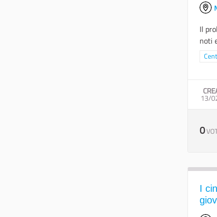
N
Il pr
noti 
Filtr
Cent
CRE
13/0
0
VOT
I c
giov