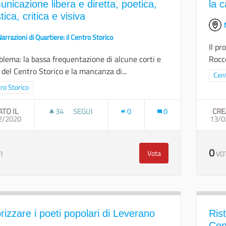
nicazione libera e diretta, poetica,
la 
stica, critica e visiva
arrazioni di Quartiere: il Centro Storico
Il pr
oblema: la bassa frequentazione di alcune corti e
Rocco
i del Centro Storico e la mancanza di...
Filt
Cent
a i risultati per categoria: Centro Storico
ro Storico
ATO IL
34
34 SOSTENITORI
SEGUI
0
0
CRE
2/2020
RENDERE IL CENTRO STORICO IL LUOGO DELLA C
13/0
0
Vota
I
VO
Rendere il Centro Storico 
rizzare i poeti popolari di Leverano
Rist
Cen