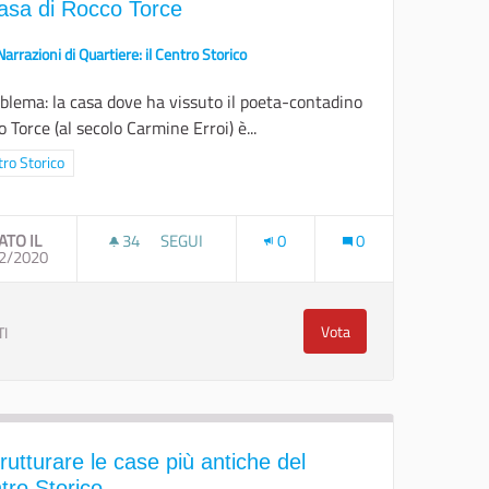
casa di Rocco Torce
Narrazioni di Quartiere: il Centro Storico
oblema: la casa dove ha vissuto il poeta-contadino
 Torce (al secolo Carmine Erroi) è...
ra i risultati per categoria: Centro Storico
ro Storico
ATO IL
34
34 SOSTENITORI
SEGUI
0
0
OMUNICAZIONE LIBERA E DIRETTA, POETICA, ARTISTICA, CRITICA E VI
2/2020
UNA NUOVA VITA DI CULTURA VERNACOLARE PE
Vota
TI
il luogo della comunicazione libera e diretta, poetica, artistica, critica e visiva
Una nuova vita di cultur
rutturare le case più antiche del
tro Storico