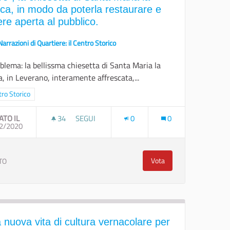
ca, in modo da poterla restaurare e
ere aperta al pubblico.
Narrazioni di Quartiere: il Centro Storico
oblema: la bellissma chiesetta di Santa Maria la
, in Leverano, interamente affrescata,...
ra i risultati per categoria: Centro Storico
ro Storico
ATO IL
34
34 SOSTENITORI
SEGUI
0
0
LI"
2/2020
FAR ADOTTARE DAL FAI, COME "LUOGO DEL CUO
Vota
TO
ntastorie Comunali"
Far adottare dal FAI, com
 nuova vita di cultura vernacolare per