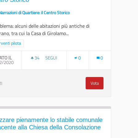
Narrazioni di Quartiere: il Centro Storico
oblema: alcuni delle abitazioni più antiche di
ano, tra cui la Casa di Girolamo...
ra i risultati per categoria: Interventi pilota
rventi pilota
ATO IL
34
34 SOSTENITORI
SEGUI
0
0
2/2020
RISTRUTTURARE LE CASE PIÙ ANTICHE DEL CE
Vota
TI
ari di Leverano
Ristrutturare le case pi
lizzare pienamente lo stabile comunale
acente alla Chiesa della Consolazione