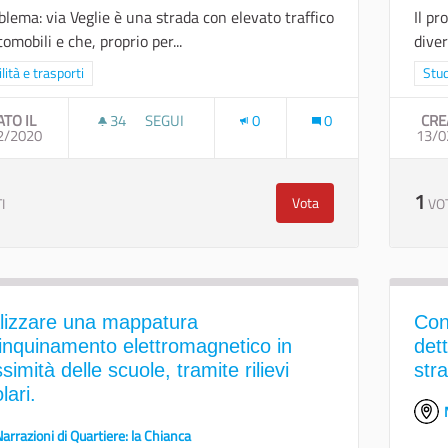
oblema: via Veglie è una strada con elevato traffico
Il pr
tomobili e che, proprio per...
diver
a i risultati per categoria: Mobilità e trasporti
lità e trasporti
Filt
Stud
ATO IL
34
34 SOSTENITORI
SEGUI
0
0
CRE
2/2020
UN PERCORSO CICLO-PEDONALE PER LA CONS
13/0
1
Vota
I
VO
Un percorso ciclo-pedon
lizzare una mappatura
Con
'inquinamento elettromagnetico in
dett
simità delle scuole, tramite rilievi
str
lari.
arrazioni di Quartiere: la Chianca