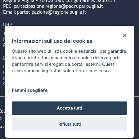
Regione Puglia - 70100 Bari, Lungomare N. Sauro 31
PEC:
partecipazione.regione@pec.rupar.puglia.it
Email:
partecipazione@regione.puglia.it
URP
Tel: 800713939
×
Email:
quiregione@regione.puglia.it
Informazioni sull'uso dei cookies
Rubrica
Questo sito web utilizza cookie essenziali per garantire
Link utili
il suo corretto funzionamento e cookie di terze parti
per fornire servizi erogati da portali esterni. Questi
Portale Istituzionale
ultimi saranno impostati solo dopo il consenso.
PO FESR Puglia 2014-2020
PSR Puglia 2014-2020
Sistema Puglia
Fammi scegliere
Accetta tutti
Cookie e privacy
Note legali
Dichiarazione di accessibilità
Gestisci i cookies
Rifiuta tutti
Scarica i file Open Data