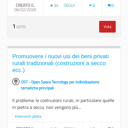
CREATO IL
34
34 SOSTENITORI
SEGUI
0
0
06/02/2020
CITTADINI AL CENTRO
1
Vota
VOTO
Cittadini al 
Promuovere i nuovi usi dei beni privati
rurali tradizionali (costruzioni a secco
ecc.)
OST - Open Space Tecnology per individuazione
tematiche principali
Il problema: le costruzioni rurali, in particolare quelle
in pietra a secco, non vengono più...
Filtra i risultati per categoria: Interventi pilota
Interventi pilota