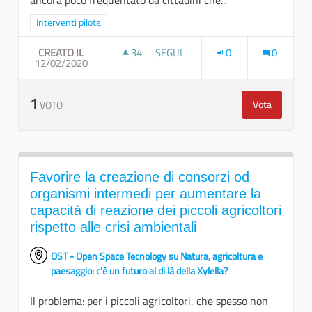
ancora poco frequentato da cittadini che...
Filtra i risultati per categoria: Interventi pilota
Interventi pilota
CREATO IL
34
34 SOSTENITORI
SEGUI
0
0
12/02/2020
UN MERCATO ALL'APERTO PER LA
1
Vota
VOTO
Un mercato 
Favorire la creazione di consorzi od
organismi intermedi per aumentare la
capacità di reazione dei piccoli agricoltori
rispetto alle crisi ambientali
OST - Open Space Tecnology su Natura, agricoltura e
paesaggio: c'è un futuro al di là della Xylella?
Il problema: per i piccoli agricoltori, che spesso non