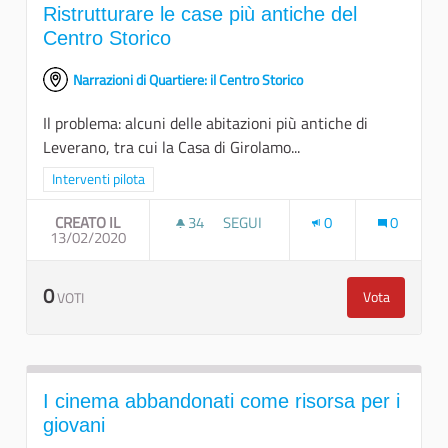
Ristrutturare le case più antiche del
Centro Storico
Narrazioni di Quartiere: il Centro Storico
Il problema: alcuni delle abitazioni più antiche di
Leverano, tra cui la Casa di Girolamo...
Filtra i risultati per categoria: Interventi pilota
Interventi pilota
CREATO IL
34
34 SOSTENITORI
SEGUI
0
0
13/02/2020
RISTRUTTURARE LE CASE PIÙ ANTI
0
Vota
VOTI
Ristrutturar
I cinema abbandonati come risorsa per i
giovani