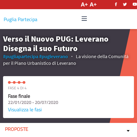
Italiano
Puglia Partecipa
Verso il Nuovo PUG: Leverano
Disegna il suo Futuro
#pugliapartecipa
#pugleverano
La visione della Comunità
per il Piano Urbanistico di Leverano
FASE 4 DI 4
Fase finale
22/01/2020 - 20/07/2020
Visualizza le fasi
PROPOSTE