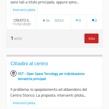
sono tali a titolo principale, oppure sono...
Filtra i risultati per categoria: Interventi pilota
Interventi pilota
CREATO IL
34
34 SOSTENITORI
SEGUI
0
0
11/02/2020
FAVORIRE LA CREAZIONE DI CONSOR
1
Vota
VOTO
Favorire la 
Cittadini al centro
OST - Open Space Tecnology per individuazione
tematiche principali
Il problema: lo spopolamento ed abbandono del
Centro Storico. La proposta: interventi pilota...
Filtra i risultati per categoria: Interventi pilota
Interventi pilota