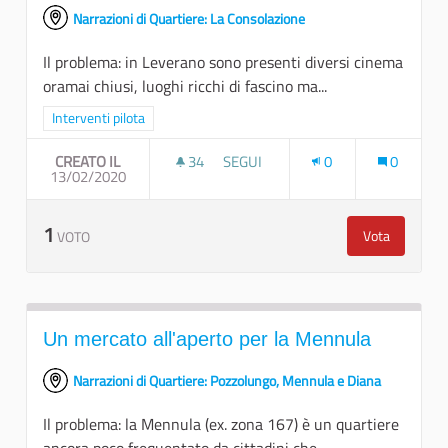
Narrazioni di Quartiere: La Consolazione
Il problema: in Leverano sono presenti diversi cinema
oramai chiusi, luoghi ricchi di fascino ma...
Filtra i risultati per categoria: Interventi pilota
Interventi pilota
CREATO IL
34
34 SOSTENITORI
SEGUI
0
0
13/02/2020
I CINEMA ABBANDONATI COME RISO
1
Vota
VOTO
I cinema abb
Un mercato all'aperto per la Mennula
Narrazioni di Quartiere: Pozzolungo, Mennula e Diana
Il problema: la Mennula (ex. zona 167) è un quartiere