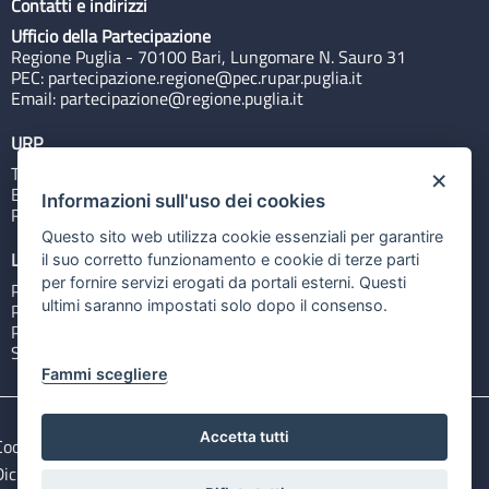
Contatti e indirizzi
Ufficio della Partecipazione
Regione Puglia - 70100 Bari, Lungomare N. Sauro 31
PEC:
partecipazione.regione@pec.rupar.puglia.it
Email:
partecipazione@regione.puglia.it
URP
Tel: 800713939
×
Email:
quiregione@regione.puglia.it
Informazioni sull'uso dei cookies
Rubrica
Questo sito web utilizza cookie essenziali per garantire
Link utili
il suo corretto funzionamento e cookie di terze parti
per fornire servizi erogati da portali esterni. Questi
Portale Istituzionale
ultimi saranno impostati solo dopo il consenso.
PO FESR Puglia 2014-2020
PSR Puglia 2014-2020
Sistema Puglia
Fammi scegliere
Accetta tutti
Cookie e privacy
Note legali
Dichiarazione di accessibilità
Gestisci i cookies