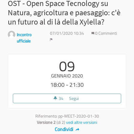
OST - Open Space Tecnology su
Natura, agricoltura e paesaggio: c'è
un futuro al di là della Xylella?
07/01/2020 10:34
0 Commenti
Incontro
ufficiale
Report
09
GENNAIO 2020
18:00 - 21:30
34
34 sostenitori
Segui
OST - Open Space Tecnology su Na
Riferimento: pp-MEET-2020-01-30
Versione 2
(di 2)
vedi altre versioni
Condividi