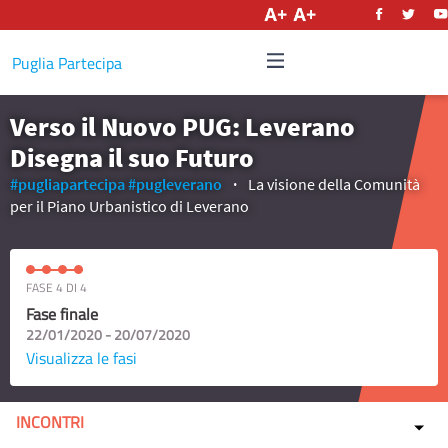
Italiano
Puglia Partecipa
Verso il Nuovo PUG: Leverano
Disegna il suo Futuro
#pugliapartecipa
#pugleverano
La visione della Comunità
per il Piano Urbanistico di Leverano
FASE 4 DI 4
Fase finale
22/01/2020 - 20/07/2020
Visualizza le fasi
INCONTRI