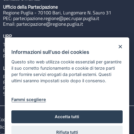
Ufficio della Partecipazione
Regione Puglia - 70100 Bari, Lungomare N. Sauro 31
PEC:
partecipazione.regione@pec.rupar.puglia.it
Email:
partecipazione@regione.puglia.it
URP
Tel: 800713939
×
Email:
quiregione@regione.puglia.it
Informazioni sull'uso dei cookies
Rubrica
Questo sito web utilizza cookie essenziali per garantire
Link utili
il suo corretto funzionamento e cookie di terze parti
per fornire servizi erogati da portali esterni. Questi
Portale Istituzionale
ultimi saranno impostati solo dopo il consenso.
PO FESR Puglia 2014-2020
PSR Puglia 2014-2020
Sistema Puglia
Fammi scegliere
Accetta tutti
Cookie e privacy
Note legali
Dichiarazione di accessibilità
Gestisci i cookies
Rifiuta tutti