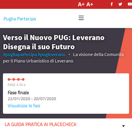
Italiano
Puglia Partecipa
Verso il Nuovo PUG: Leverano
Disegna il suo Futuro
#pugliapartecipa
#pugleverano
La visione della Comunità
per il Piano Urbanistico di Leverano
FASE 4 DI 4
Fase finale
22/01/2020 - 20/07/2020
Visualizza le fasi
LA GUIDA PRATICA AI PLACECHECK