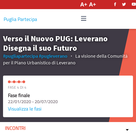
Italiano
Puglia Partecipa
Verso il Nuovo PUG: Leverano
Disegna il suo Futuro
#pugliapartecipa
#pugleverano
La visione della Comunità
per il Piano Urbanistico di Leverano
FASE 4 DI 4
Fase finale
22/01/2020 - 20/07/2020
Visualizza le fasi
INCONTRI