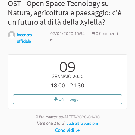
OST - Open Space Tecnology su
Natura, agricoltura e paesaggio: c'è
un futuro al di là della Xylella?
07/01/2020 10:34
0 Commenti
Incontro
ufficiale
Report
09
GENNAIO 2020
18:00 - 21:30
34
34 sostenitori
Segui
OST - Open Space Tecnology su Na
Riferimento: pp-MEET-2020-01-30
Versione 2
(di 2)
vedi altre versioni
Condividi