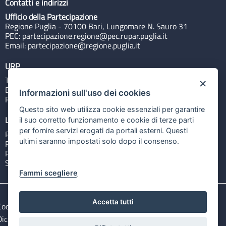
Contatti e indirizzi
Ufficio della Partecipazione
Regione Puglia - 70100 Bari, Lungomare N. Sauro 31
PEC:
partecipazione.regione@pec.rupar.puglia.it
Email:
partecipazione@regione.puglia.it
URP
Tel: 800713939
×
Email:
quiregione@regione.puglia.it
Informazioni sull'uso dei cookies
Rubrica
Questo sito web utilizza cookie essenziali per garantire
Link utili
il suo corretto funzionamento e cookie di terze parti
per fornire servizi erogati da portali esterni. Questi
Portale Istituzionale
ultimi saranno impostati solo dopo il consenso.
PO FESR Puglia 2014-2020
PSR Puglia 2014-2020
Sistema Puglia
Fammi scegliere
Accetta tutti
Cookie e privacy
Note legali
Dichiarazione di accessibilità
Gestisci i cookies