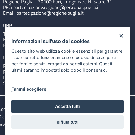
Regione Puglia - 70100 Bari, Lungomare N. Sauro 31
PEC:
partecipazione.regione@pec.rupar.puglia.it
Email:
partecipazione@regione.puglia.it
URP
Tel: 800713939
×
Email:
quiregione@regione.puglia.it
Informazioni sull'uso dei cookies
Rubrica
Questo sito web utilizza cookie essenziali per garantire
Link utili
il suo corretto funzionamento e cookie di terze parti
per fornire servizi erogati da portali esterni. Questi
Portale Istituzionale
ultimi saranno impostati solo dopo il consenso.
PO FESR Puglia 2014-2020
PSR Puglia 2014-2020
Sistema Puglia
Fammi scegliere
Accetta tutti
Cookie e privacy
Note legali
Dichiarazione di accessibilità
Gestisci i cookies
Rifiuta tutti
Scarica i file Open Data