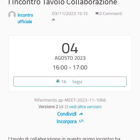
I Incontro Tavolo Collaborazione
03/11/2023 15:15
0 Commenti
Incontro
ufficiale
Report
04
AGOSTO 2023
16:00 - 17:00
16
16 sostenitori
Segui
I Incontro Tavolo Collaborazione
Riferimento: pp-MEET-2023-11-1066
Versione 2
(di 2)
vedi altre versioni
Condividi
Incorpora
l tavolo di collaborazione in questo primo incontro ha