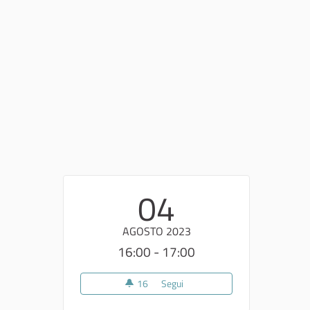
04
AGOSTO 2023
16:00 - 17:00
16
16 sostenitori
Segui
I Incontro Tavolo Collaborazione