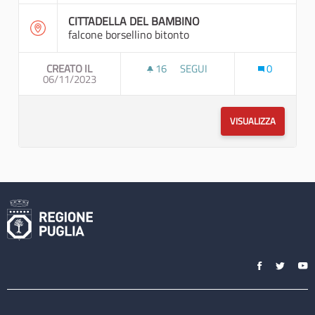
CITTADELLA DEL BAMBINO
falcone borsellino bitonto
CREATO IL
16
16 SOSTENITORI
SEGUI
0
06/11/2023
I INCONTRO COMITATO DI GA
VISUALIZZA