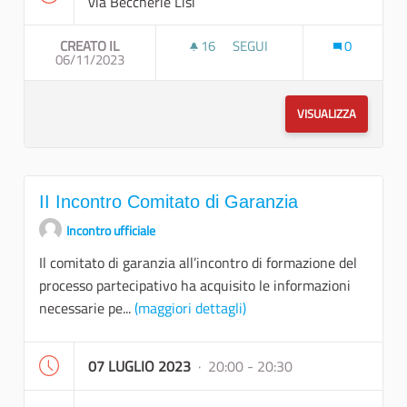
via Beccherie Lisi
CREATO IL
16
16 SOSTENITORI
SEGUI
0
06/11/2023
III INCONTRO COMITATO DI G
VISUALIZZA
II Incontro Comitato di Garanzia
Incontro ufficiale
Il comitato di garanzia all’incontro di formazione del
processo partecipativo ha acquisito le informazioni
necessarie pe...
(maggiori dettagli)
07 LUGLIO 2023
· 20:00 - 20:30