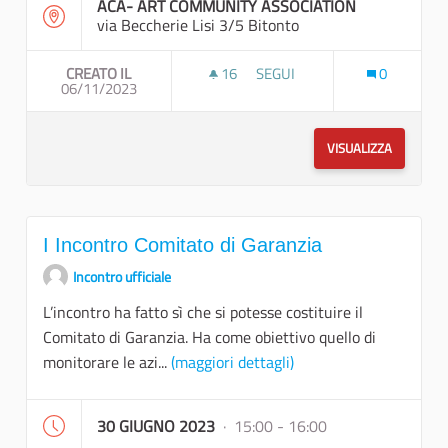
ACA- ART COMMUNITY ASSOCIATION
via Beccherie Lisi 3/5 Bitonto
CREATO IL
16
16 SOSTENITORI
SEGUI
0
06/11/2023
II INCONTRO COMITATO DI GA
VISUALIZZA
I Incontro Comitato di Garanzia
Incontro ufficiale
L’incontro ha fatto sì che si potesse costituire il
Comitato di Garanzia. Ha come obiettivo quello di
monitorare le azi...
(maggiori dettagli)
30 GIUGNO 2023
· 15:00 - 16:00