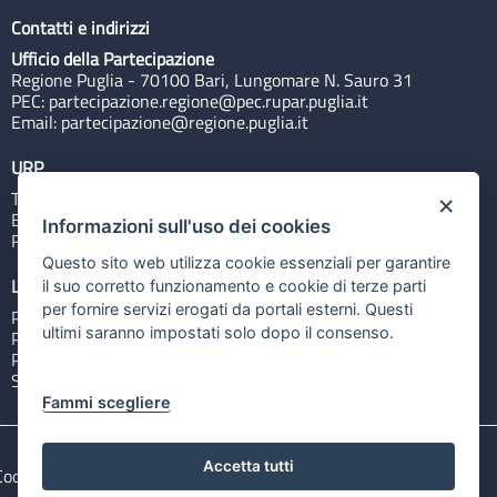
Contatti e indirizzi
Ufficio della Partecipazione
Regione Puglia - 70100 Bari, Lungomare N. Sauro 31
PEC:
partecipazione.regione@pec.rupar.puglia.it
Email:
partecipazione@regione.puglia.it
URP
Tel: 800713939
×
Email:
quiregione@regione.puglia.it
Informazioni sull'uso dei cookies
Rubrica
Questo sito web utilizza cookie essenziali per garantire
Link utili
il suo corretto funzionamento e cookie di terze parti
per fornire servizi erogati da portali esterni. Questi
Portale Istituzionale
ultimi saranno impostati solo dopo il consenso.
PO FESR Puglia 2014-2020
PSR Puglia 2014-2020
Sistema Puglia
Fammi scegliere
Accetta tutti
Cookie e privacy
Note legali