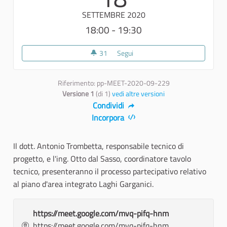
SETTEMBRE 2020
18:00 - 19:30
31
31 sostenitori
Segui
Presentazione processo partecip
Riferimento: pp-MEET-2020-09-229
Versione 1
(di 1)
vedi altre versioni
Condividi
Incorpora
Il dott. Antonio Trombetta, responsabile tecnico di
progetto, e l'ing. Otto dal Sasso, coordinatore tavolo
tecnico, presenteranno il processo partecipativo relativo
al piano d'area integrato Laghi Garganici.
https://meet.google.com/mvq-pifq-hnm
https://meet.google.com/mvq-pifq-hnm