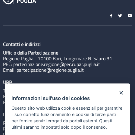
Contatti e indirizzi
Ufficio della Partecipazione
Regione Puglia - 70100 Bari, Lungomare N. Sauro 31
PEC:
partecipazione.regione@pec.rupar.puglia.it
Email:
partecipazione@regione.puglia.it
URP
Tel: 800713939
×
Email:
quiregione@regione.puglia.it
Informazioni sull'uso dei cookies
Rubrica
Questo sito web utilizza cookie essenziali per garantire
Link utili
il suo corretto funzionamento e cookie di terze parti
per fornire servizi erogati da portali esterni. Questi
Portale Istituzionale
ultimi saranno impostati solo dopo il consenso.
PO FESR Puglia 2014-2020
PSR Puglia 2014-2020