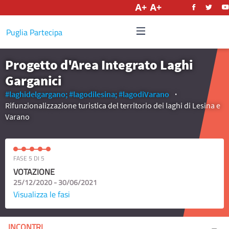
Italiano
Puglia Partecipa
Progetto d'Area Integrato Laghi
Garganici
#laghidelgargano;
#lagodilesina;
#lagodiVarano
Rifunzionalizzazione turistica del territorio dei laghi di Lesina e
Varano
FASE 5 DI 5
VOTAZIONE
25/12/2020 - 30/06/2021
Visualizza le fasi
INCONTRI