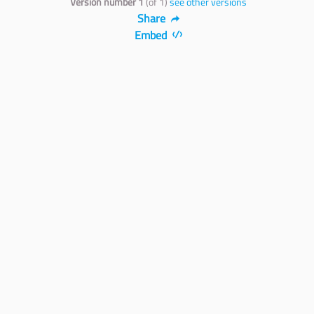
Version number 1
(of 1)
see other versions
Share
Embed