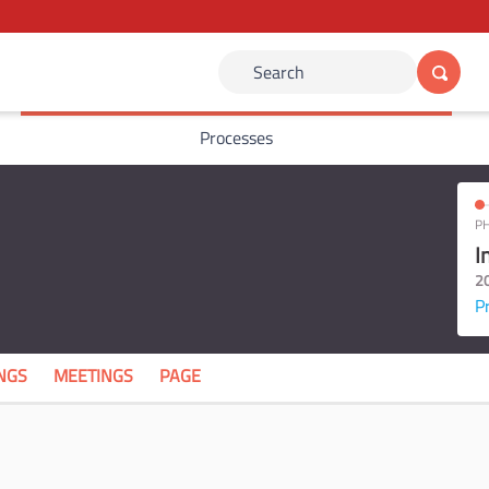
Search
Processes
PH
I
2
P
NGS
MEETINGS
PAGE