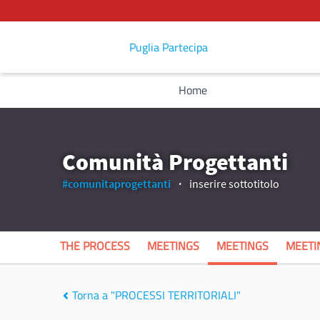
Puglia Partecipa
Home
Comunità Progettanti
#comunitaprogettanti
inserire sottotitolo
THE PROCESS
MEETINGS
MEETINGS
MEETI
Torna a "PROCESSI TERRITORIALI"