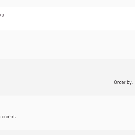
KB
Order by:
omment.