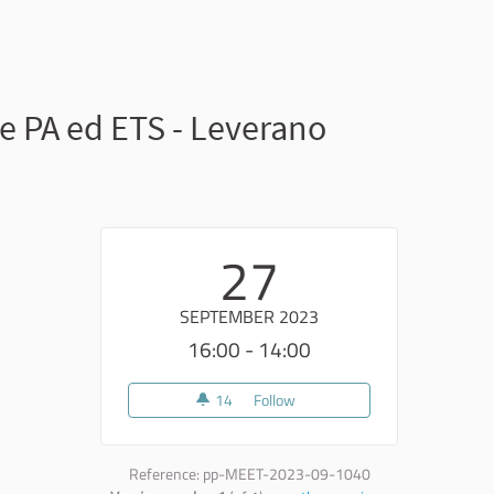
e PA ed ETS - Leverano
27
SEPTEMBER 2023
16:00 - 14:00
14
14 followers
Follow
Percorso formativo su co-pro
Reference: pp-MEET-2023-09-1040