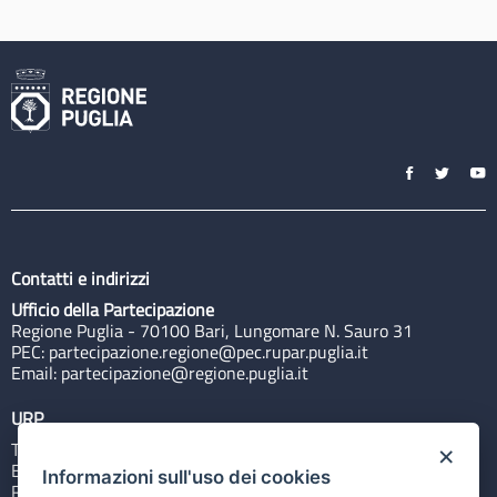
Contatti e indirizzi
Ufficio della Partecipazione
Regione Puglia - 70100 Bari, Lungomare N. Sauro 31
PEC:
partecipazione.regione@pec.rupar.puglia.it
Email:
partecipazione@regione.puglia.it
URP
Tel: 800713939
×
Email:
quiregione@regione.puglia.it
Informazioni sull'uso dei cookies
Rubrica