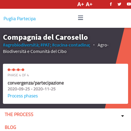
English
Puglia Partecipa
Compagnia del Carosello
#agrobiodiversità;
#PAT;
#cucina-contadina;
Agro-
Biodiversità e Comunità del Cibo
PHASE 4 OF 4
convergenza/partecipazione
2020-09-25 - 2020-11-25
Process phases
THE PROCESS
BLOG