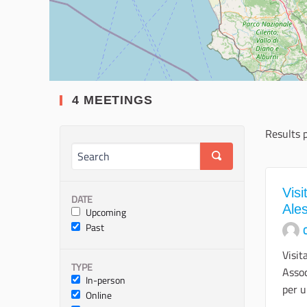
4 MEETINGS
Results 
Visi
DATE
Ale
Upcoming
Past
O
Visit
TYPE
Assoc
In-person
per u
Online