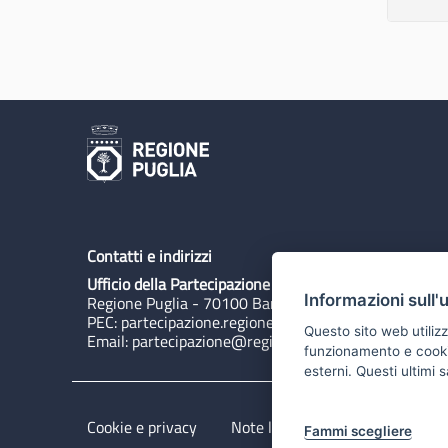
Contatti e indirizzi
Ufficio della Partecipazione
Informazioni sull'
Regione Puglia - 70100 Bari, Lungomare N. Sauro 3
PEC:
partecipazione.regione@pec.rupar.puglia.it
Questo sito web utilizz
Email:
partecipazione@regione.puglia.it
funzionamento e cookie 
esterni. Questi ultimi
Cookie e privacy
Note legali
Dichiarazione di 
Fammi scegliere