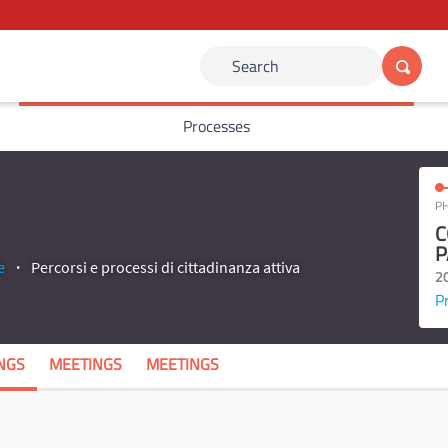
Search
Processes
PH
C
P
e
Percorsi e processi di cittadinanza attiva
2
P
NGS
MEETINGS
MEETINGS