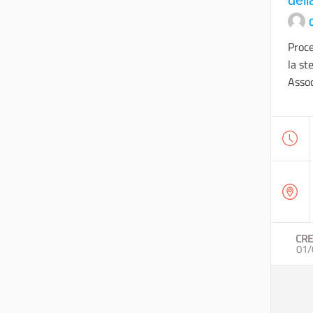
O
Proce
la st
Assoc
CRE
01/