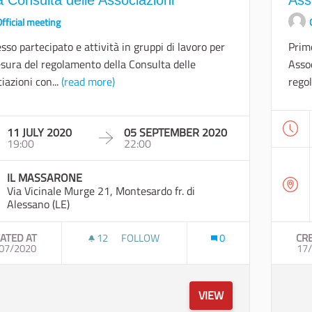
fficial meeting
sso partecipato e attività in gruppi di lavoro per
Primo
esura del regolamento della Consulta delle
Assoc
iazioni con...
(read more)
rego
11 JULY 2020
05 SEPTEMBER 2020
19:00
22:00
IL MASSARONE
Via Vicinale Murge 21, Montesardo fr. di
Alessano (LE)
ATED AT
12
12 FOLLOWERS
FOLLOW
0
CR
07/2020
ATTIVITÀ DI ELABORAZIONE DEL REGOLA
17
VIEW