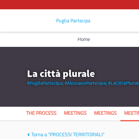
Puglia Partecipa
Home
La città plurale
#PugliaPartecipa;
#AlessanoPartecipa;
#LaCittàPlural
THE PROCESS
MEETINGS
MEETINGS
MEETI
Torna a "PROCESSI TERRITORIALI"