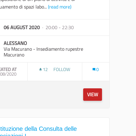
uamento di spazi labo...
(read more)
06 AUGUST 2020
· 20:00 - 22:30
ALESSANO
Via Macurano - Insediamento rupestre
Macurano
EATED AT
12
12 FOLLOWERS
FOLLOW
0
 ALESSANO
/08/2020
INCONTRO PER L'ELABORAZIONE DI UNA 
VIEW
tituzione della Consulta delle
ociazioni I