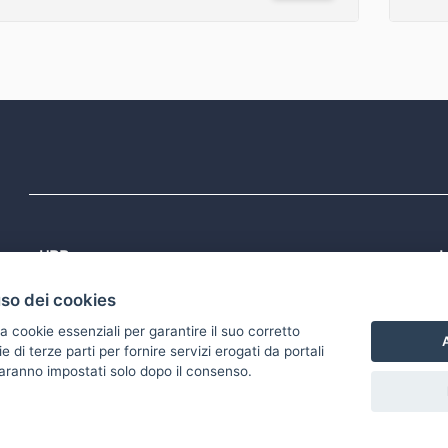
URP
L
Tel: 800713939
P
uso dei cookies
1
Email:
quiregione@regione.puglia.it
P
Rubrica
P
a cookie essenziali per garantire il suo corretto
S
A
di terze parti per fornire servizi erogati da portali
 saranno impostati solo dopo il consenso.
accessibilità
Gestisci i cookies
Download Open Data files