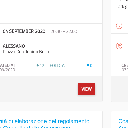
adeg
04 SEPTEMBER 2020
· 20:30 - 22:00
ALESSANO
Piazza Don Tonino Bello
ATED AT
12
12 FOLLOWERS
FOLLOW
0
CR
09/2020
VISITA GUIDATA NEL CENTRO STORICO DI
03
VIEW
vità di elaborazione del regolamento
Cos
a Consulta delle Associazioni
Ass