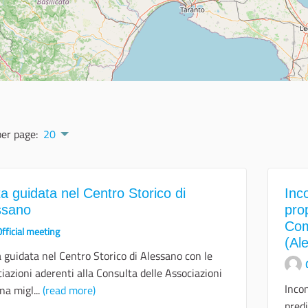
per page:
20
ta guidata nel Centro Storico di
Inc
ssano
pro
Com
fficial meeting
(Al
a guidata nel Centro Storico di Alessano con le
iazioni aderenti alla Consulta delle Associazioni
Incon
na migl...
(read more)
predi