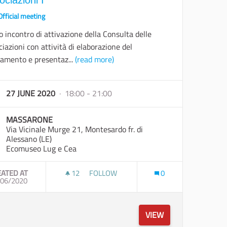
Official meeting
 incontro di attivazione della Consulta delle
iazioni con attività di elaborazione del
lamento e presentaz...
(read more)
27 JUNE 2020
· 18:00 - 21:00
MASSARONE
Via Vicinale Murge 21, Montesardo fr. di
Alessano (LE)
Ecomuseo Lug e Cea
EATED AT
12
12 FOLLOWERS
FOLLOW
0
MENTO DELLA CONSULTA DELLE ASSOCIAZIONI
/06/2020
COSTITUZIONE DELLA CONSULTA DELLE AS
VIEW