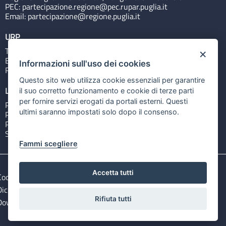
PEC:
partecipazione.regione@pec.rupar.puglia.it
Email:
partecipazione@regione.puglia.it
URP
Tel: 800713939
×
Email:
quiregione@regione.puglia.it
Informazioni sull'uso dei cookies
Rubrica
Questo sito web utilizza cookie essenziali per garantire
Link utili
il suo corretto funzionamento e cookie di terze parti
per fornire servizi erogati da portali esterni. Questi
Portale Istituzionale
ultimi saranno impostati solo dopo il consenso.
PO FESR Puglia 2014-2020
PSR Puglia 2014-2020
Sistema Puglia
Fammi scegliere
Accetta tutti
Cookie e privacy
Note legali
Dichiarazione di accessibilità
Gestisci i cookies
Rifiuta tutti
Download Open Data files