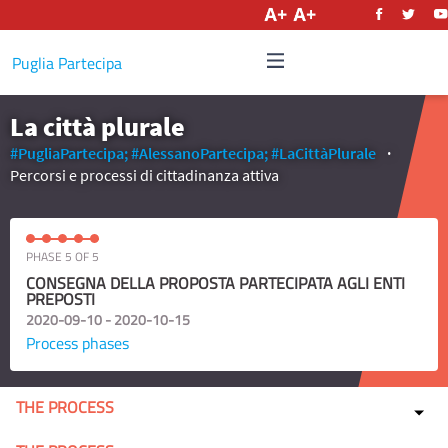
English
Puglia Partecipa
La città plurale
#PugliaPartecipa;
#AlessanoPartecipa;
#LaCittàPlurale
Percorsi e processi di cittadinanza attiva
PHASE 5 OF 5
CONSEGNA DELLA PROPOSTA PARTECIPATA AGLI ENTI
PREPOSTI
2020-09-10 - 2020-10-15
Process phases
THE PROCESS