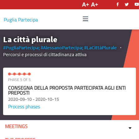
English
Puglia Partecipa
La città plurale
#PugliaPartecipa;
#AlessanoPartecipa;
#LaCittàPlurale
Percorsi e processi di cittadinanza attiva
PHASE 5 OF 5
CONSEGNA DELLA PROPOSTA PARTECIPATA AGLI ENTI
PREPOSTI
2020-09-10 - 2020-10-15
Process phases
MEETINGS