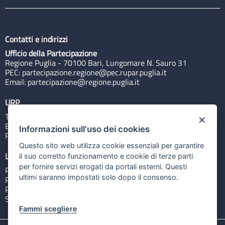
Contatti e indirizzi
Ufficio della Partecipazione
Regione Puglia - 70100 Bari, Lungomare N. Sauro 31
PEC:
partecipazione.regione@pec.rupar.puglia.it
Email:
partecipazione@regione.puglia.it
URP
Tel: 800713939
×
Email:
quiregione@regione.puglia.it
Informazioni sull'uso dei cookies
Rubrica
Questo sito web utilizza cookie essenziali per garantire
Link utili
il suo corretto funzionamento e cookie di terze parti
per fornire servizi erogati da portali esterni. Questi
Portale Istituzionale
ultimi saranno impostati solo dopo il consenso.
PO FESR Puglia 2014-2020
PSR Puglia 2014-2020
Sistema Puglia
Fammi scegliere