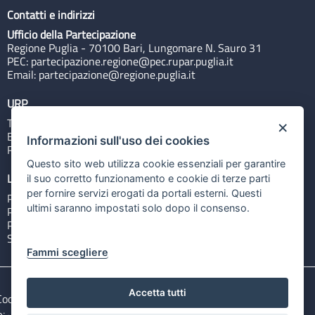
Contatti e indirizzi
Ufficio della Partecipazione
Regione Puglia - 70100 Bari, Lungomare N. Sauro 31
PEC:
partecipazione.regione@pec.rupar.puglia.it
Email:
partecipazione@regione.puglia.it
URP
Tel: 800713939
×
Email:
quiregione@regione.puglia.it
Informazioni sull'uso dei cookies
Rubrica
Questo sito web utilizza cookie essenziali per garantire
Link utili
il suo corretto funzionamento e cookie di terze parti
per fornire servizi erogati da portali esterni. Questi
Portale Istituzionale
ultimi saranno impostati solo dopo il consenso.
PO FESR Puglia 2014-2020
PSR Puglia 2014-2020
Sistema Puglia
Fammi scegliere
Accetta tutti
Cookie e privacy
Note legali