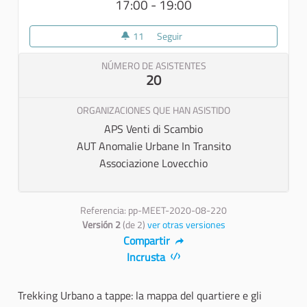
17:00 - 19:00
11
11 seguidoras
Seguir
Trekking Urbano a tappe
NÚMERO DE ASISTENTES
20
ORGANIZACIONES QUE HAN ASISTIDO
APS Venti di Scambio
AUT Anomalie Urbane In Transito
Associazione Lovecchio
Referencia: pp-MEET-2020-08-220
Versión 2
(de 2)
ver otras versiones
Compartir
Incrusta
Trekking Urbano a tappe: la mappa del quartiere e gli