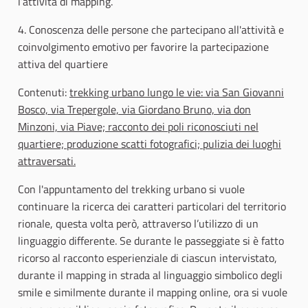
l’attività di mapping.
4. Conoscenza delle persone che partecipano all'attività e
coinvolgimento emotivo per favorire la partecipazione
attiva del quartiere
Contenuti:
trekking urbano lungo le vie: via San Giovanni
Bosco, via Trepergole, via Giordano Bruno, via don
Minzoni, via Piave; racconto dei poli riconosciuti nel
quartiere; produzione scatti fotografici; pulizia dei luoghi
attraversati.
Con l'appuntamento del trekking urbano si vuole
continuare la ricerca dei caratteri particolari del territorio
rionale, questa volta però, attraverso l’utilizzo di un
linguaggio differente. Se durante le passeggiate si è fatto
ricorso al racconto esperienziale di ciascun intervistato,
durante il mapping in strada al linguaggio simbolico degli
smile e similmente durante il mapping online, ora si vuole