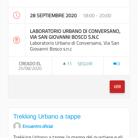
28 SEPTIEMBRE 2020
· 18:00 - 20:00
LABORATORIO URBANO DI CONVERSANO,
VIA SAN GIOVANNI BOSCO S.N.C
Laboratorio Urbano di Conversano, Via San
Giovanni Bosco s.n.c
CREADO EL
11
11 SEGUIDORAS
SEGUIR
0
25/08/2020
RECUPERARE LA MEMORIA DE
VER
Trekking Urbano a tappe
Encuentro oficial
Trekking Urbano a tappe: la mappa del quartiere e gli