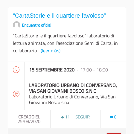
“CartaStorie e il quartiere favoloso”
Encuentro oficial
“CartaStorie e il quartiere favoloso” laboratorio di
lettura animata, con l’associazione Semi di Carta, in
collaborazio...
(leer más)
15 SEPTIEMBRE 2020
· 17:00 - 18:00
LABORATORIO URBANO DI CONVERSANO,
VIA SAN GIOVANNI BOSCO S.N.C
Laboratorio Urbano di Conversano, Via San
Giovanni Bosco s.n.c
CREADO EL
11
11 SEGUIDORAS
SEGUIR
0
25/08/2020
“CARTASTORIE E IL QU