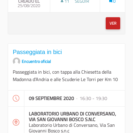
CREADO EL
11
11 SEGUIDORAS
SEGUIR
0
25/08/2020
“MORSI D’ANGURIA”
VER
Passeggiata in bici
Encuentro oficial
Passeggiata in bici, con tappa alla Chiesetta della
Madonna d’Andria e alle Scuderie Le Torri per Km 10
09 SEPTIEMBRE 2020
· 16:30 - 19:30
LABORATORIO URBANO DI CONVERSANO,
VIA SAN GIOVANNI BOSCO S.N.C
Laboratorio Urbano di Conversano, Via San
Giovanni Bosco s.n.c