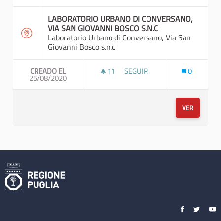
LABORATORIO URBANO DI CONVERSANO,
VIA SAN GIOVANNI BOSCO S.N.C
Laboratorio Urbano di Conversano, Via San
Giovanni Bosco s.n.c
CREADO EL
11
11 SEGUIDORAS
SEGUIR
0
25/08/2020
PASSEGGIATA A
VER