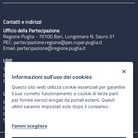
Contatti e indirizzi
Ufficio della Partecipazione
Regione Puglia - 70100 Bari, Lungomare N. Sauro 31
PEC:
partecipazione.regione@pec.rupar.puglia.it
Email:
partecipazione@regione.puglia.it
URP
Tel: 800713939
×
Email:
quiregione@regione.puglia.it
Informazioni sull'uso dei cookies
Rubrica
Questo sito web utilizza cookie essenziali per garantire
Link utili
il suo corretto funzionamento e cookie di terze parti
per fornire servizi erogati da portali esterni. Questi
Portale Istituzionale
ultimi saranno impostati solo dopo il consenso.
PO FESR Puglia 2014-2020
PSR Puglia 2014-2020
Sistema Puglia
Fammi scegliere