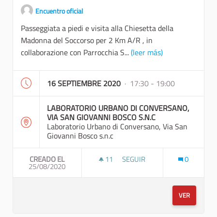
Encuentro oficial
Passeggiata a piedi e visita alla Chiesetta della
Madonna del Soccorso per 2 Km A/R , in
collaborazione con Parrocchia S...
(leer más)
16 SEPTIEMBRE 2020
· 17:30 - 19:00
LABORATORIO URBANO DI CONVERSANO,
VIA SAN GIOVANNI BOSCO S.N.C
Laboratorio Urbano di Conversano, Via San
Giovanni Bosco s.n.c
CREADO EL
11
11 SEGUIDORAS
SEGUIR
0
25/08/2020
PASSEGGIATA A PIEDI E VISI
VER