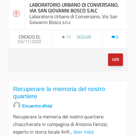
LABORATORIO URBANO DI CONVERSANO,
VIA SAN GIOVANNI BOSCO S.N.C
Laboratorio Urbano di Conversano, Via San
Giovanni Bosco s.n.c
CREADO EL
11
11 SEGUIDORAS
SEGUIR
0
03/11/2020
TREKKING URBANO A TAPPE
VER
Recuperare la memoria del nostro
quartiere
Encuentro oficial
Recuperare la memoria del nostro quartiere:
chiacchierata in compagnia di Antonio Fanizzi,
esperto in storia locale Anfi...
(leer más)