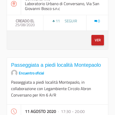
Laboratorio Urbano di Conversano, Via San
Giovanni Bosco s.n.c
CREADO EL
11
11 SEGUIDORAS
SEGUIR
0
25/08/2020
PASSEGGIATA A PIEDI E VISIT
VER
Passeggiata a piedi località Montepaolo
Encuentro oficial
Passeggiata a piedi località Montepaolo, in
collaborazione con Legambiente Circolo Abron
Conversano per Km 6 A/R
11 AGOSTO 2020
· 17:30 - 20:00