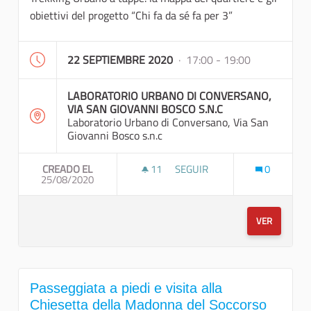
obiettivi del progetto “Chi fa da sé fa per 3”
22 SEPTIEMBRE 2020
· 17:00 - 19:00
LABORATORIO URBANO DI CONVERSANO,
VIA SAN GIOVANNI BOSCO S.N.C
Laboratorio Urbano di Conversano, Via San
Giovanni Bosco s.n.c
CREADO EL
11
11 SEGUIDORAS
SEGUIR
0
25/08/2020
TREKKING URBANO A TAPPE
VER
Passeggiata a piedi e visita alla
Chiesetta della Madonna del Soccorso