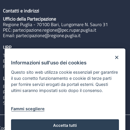
Contatti e indirizzi
Ufficio della Partecipazione
Regione Puglia - 70100 Bari, Lungomare N. Sauro 31
PEC:
partecipazione.regione@pec.rupar.puglia.it
Email:
partecipazione@regione.puglia.it
URP
Tel: 800713939
×
Email:
quiregione@regione.puglia.it
Informazioni sull'uso dei cookies
Rubrica
Questo sito web utilizza cookie essenziali per garantire
Link utili
il suo corretto funzionamento e cookie di terze parti
per fornire servizi erogati da portali esterni. Questi
Portale Istituzionale
ultimi saranno impostati solo dopo il consenso.
PO FESR Puglia 2014-2020
PSR Puglia 2014-2020
Sistema Puglia
Fammi scegliere
Accetta tutti
Cookie e privacy
Note legali