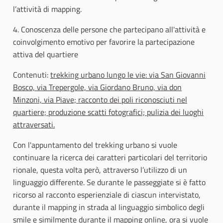
l’attività di mapping.
4. Conoscenza delle persone che partecipano all'attività e
coinvolgimento emotivo per favorire la partecipazione
attiva del quartiere
Contenuti:
trekking urbano lungo le vie: via San Giovanni
Bosco, via Trepergole, via Giordano Bruno, via don
Minzoni, via Piave; racconto dei poli riconosciuti nel
quartiere; produzione scatti fotografici; pulizia dei luoghi
attraversati.
Con l'appuntamento del trekking urbano si vuole
continuare la ricerca dei caratteri particolari del territorio
rionale, questa volta però, attraverso l’utilizzo di un
linguaggio differente. Se durante le passeggiate si è fatto
ricorso al racconto esperienziale di ciascun intervistato,
durante il mapping in strada al linguaggio simbolico degli
smile e similmente durante il mapping online, ora si vuole