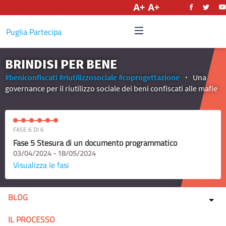
Italiano
Puglia Partecipa
BRINDISI PER BENE
#beniconfiscati
#riutilizzosociale
#coprogettazione
Una
governance per il riutilizzo sociale dei beni confiscati alle mafie
FASE 6 DI 6
Fase 5 Stesura di un documento programmatico
03/04/2024 - 18/05/2024
Visualizza le fasi
BLOG
IL PROCESSO