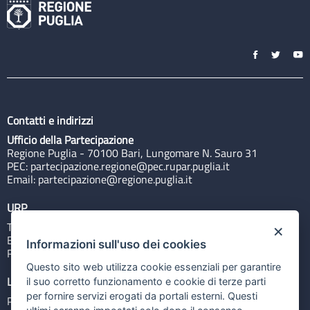
Contatti e indirizzi
Ufficio della Partecipazione
Regione Puglia - 70100 Bari, Lungomare N. Sauro 31
PEC:
partecipazione.regione@pec.rupar.puglia.it
Email:
partecipazione@regione.puglia.it
URP
Tel: 800713939
×
Email:
quiregione@regione.puglia.it
Informazioni sull'uso dei cookies
Rubrica
Questo sito web utilizza cookie essenziali per garantire
Link utili
il suo corretto funzionamento e cookie di terze parti
per fornire servizi erogati da portali esterni. Questi
Portale Istituzionale