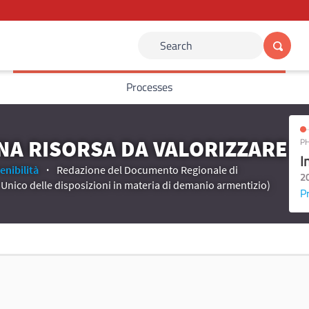
Search
Processes
UNA RISORSA DA VALORIZZARE
PH
I
enibilità
Redazione del Documento Regionale di
2
o Unico delle disposizioni in materia di demanio armentizio)
P