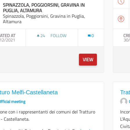
SPINAZZOLA, POGGIORSINI, GRAVINA IN
PUGLIA, ALTAMURA
Spinazzola, Poggiorsini, Gravina in Puglia,
Altamura
ATED AT
24
24 FOLLOWERS
FOLLOW
0
CR
12/2021
SOPRALLUOGO SUL TRATTURO MELFI-CAS
30
VIEW
turo Melfi-Castellaneta
Tra
fficial meeting
one con i rappresentanti dei comuni del Tratturo
Incon
 - Castellaneta.
L'Aq
Civit