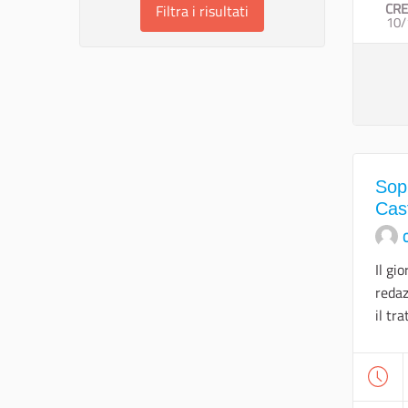
CRE
Filtra i risultati
10/
Sopr
Cast
O
Il gi
redaz
il tr