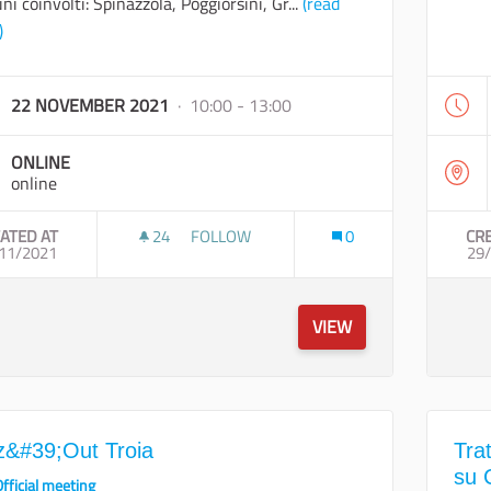
i coinvolti: Spinazzola, Poggiorsini, Gr...
(read
)
22 NOVEMBER 2021
· 10:00 - 13:00
ONLINE
online
ATED AT
24
24 FOLLOWERS
FOLLOW
0
CR
11/2021
TRATTURO MELFI-CASTELLANETA
29
VIEW
z&#39;Out Troia
Tra
su 
fficial meeting