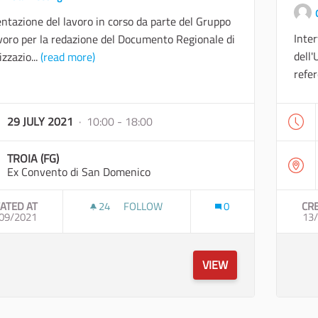
ntazione del lavoro in corso da parte del Gruppo
Inter
voro per la redazione del Documento Regionale di
dell'
izzazio...
(read more)
refe
29 JULY 2021
· 10:00 - 18:00
TROIA (FG)
Ex Convento di San Domenico
ATED AT
24
24 FOLLOWERS
FOLLOW
0
CR
09/2021
JAZZ&GID://DECIDIM/DECIDIM::HASHTAG/
13
VIEW