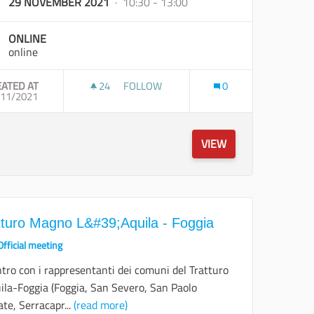
29 NOVEMBER 2021
· 10:30 - 13:00
ONLINE
online
EATED AT
24
24 FOLLOWERS
FOLLOW
0
TELLANETA - TRATTO 1
/11/2021
TRATTURO FOGGIA - CAMPOLATO E TRAT
VIEW
tturo Magno L&#39;Aquila - Foggia
Official meeting
tro con i rappresentanti dei comuni del Tratturo
uila-Foggia (Foggia, San Severo, San Paolo
ate, Serracapr...
(read more)