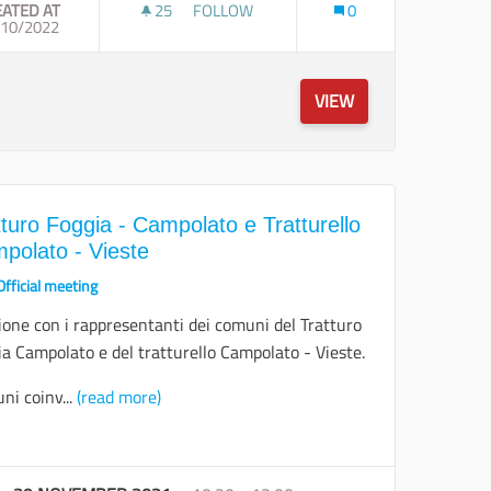
EATED AT
25
25 FOLLOWERS
FOLLOW
0
 FOGGIA
/10/2022
SOPRALLUOGO SUL TRATTURO MELFI-CAS
VIEW
tturo Foggia - Campolato e Tratturello
polato - Vieste
Official meeting
ione con i rappresentanti dei comuni del Tratturo
a Campolato e del tratturello Campolato - Vieste.
ni coinv...
(read more)