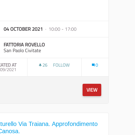
04 OCTOBER 2021
· 10:00 - 17:00
FATTORIA ROVELLO
San Paolo Civitate
EATED AT
26
26 FOLLOWERS
FOLLOW
0
/09/2021
TRATTURO MAGNO L&GID://DECIDIM/DECI
VIEW
tturello Via Traiana. Approfondimento
Canosa.