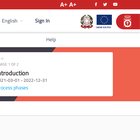
Sign In
English
Help
ASE 1 OF 2
ntroduction
021-03-01 - 2022-12-31
rocess phases