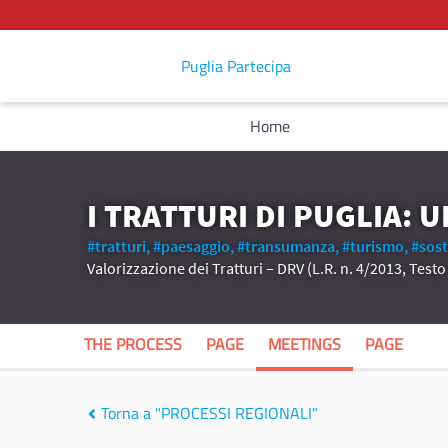
Puglia Partecipa
Home
I TRATTURI DI PUGLIA: 
#tratturi,
#paesaggio,
#transumanza,
#turismo,
#sost
Valorizzazione dei Tratturi – DRV (L.R. n. 4/2013, Test
THE PROCESS
PAGE
MEETINGS
PAGE
Torna a "PROCESSI REGIONALI"