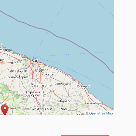
©
OpenStreetMap