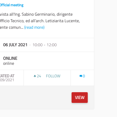
Official meeting
vista all'Ing. Sabino Germinario, dirigente
Ufficio Tecnico, ed all'arch. Letiziarita Lucente,
rente comun...
(read more)
06 JULY 2021
· 10:00 - 12:00
ONLINE
online
EATED AT
24
24 FOLLOWERS
FOLLOW
0
74/39;OUT TROIA
/09/2021
TRATTURELLO VIA TRAIANA. APPROFOND
VIEW