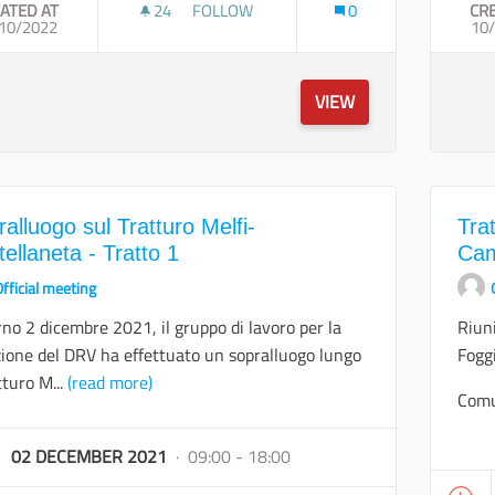
ATED AT
24
24 FOLLOWERS
FOLLOW
0
CR
10/2022
SOPRALLUOGO DELL'OVILE NAZIONALE DI
10
VIEW
alluogo sul Tratturo Melfi-
Tra
ellaneta - Tratto 1
Cam
fficial meeting
orno 2 dicembre 2021, il gruppo di lavoro per la
Riun
ione del DRV ha effettuato un sopralluogo lungo
Foggi
atturo M...
(read more)
Comu
02 DECEMBER 2021
· 09:00 - 18:00