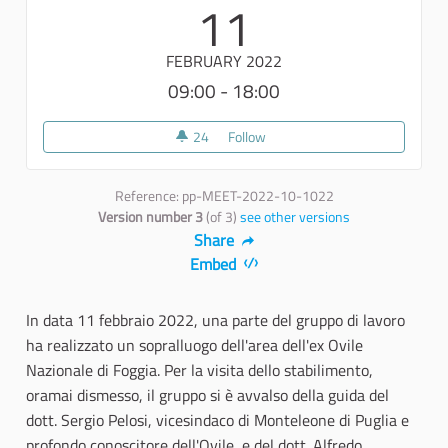
11
FEBRUARY 2022
09:00 - 18:00
24
24 followers
Follow
Sopralluogo dell'Ovile Nazionale
Reference: pp-MEET-2022-10-1022
Version number 3
(of 3)
see other versions
Share
Embed
In data 11 febbraio 2022, una parte del gruppo di lavoro
ha realizzato un sopralluogo dell'area dell'ex Ovile
Nazionale di Foggia. Per la visita dello stabilimento,
oramai dismesso, il gruppo si è avvalso della guida del
dott. Sergio Pelosi, vicesindaco di Monteleone di Puglia e
profondo conoscitore dell'Ovile, e del dott. Alfredo