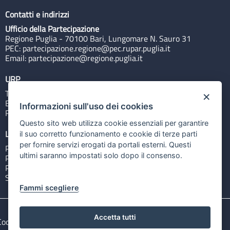
Contatti e indirizzi
Ufficio della Partecipazione
Regione Puglia - 70100 Bari, Lungomare N. Sauro 31
PEC:
partecipazione.regione@pec.rupar.puglia.it
Email:
partecipazione@regione.puglia.it
URP
Tel: 800713939
×
Email:
quiregione@regione.puglia.it
Informazioni sull'uso dei cookies
Rubrica
Questo sito web utilizza cookie essenziali per garantire
Link utili
il suo corretto funzionamento e cookie di terze parti
per fornire servizi erogati da portali esterni. Questi
Portale Istituzionale
ultimi saranno impostati solo dopo il consenso.
PO FESR Puglia 2014-2020
PSR Puglia 2014-2020
Sistema Puglia
Fammi scegliere
Accetta tutti
Cookie e privacy
Note legali