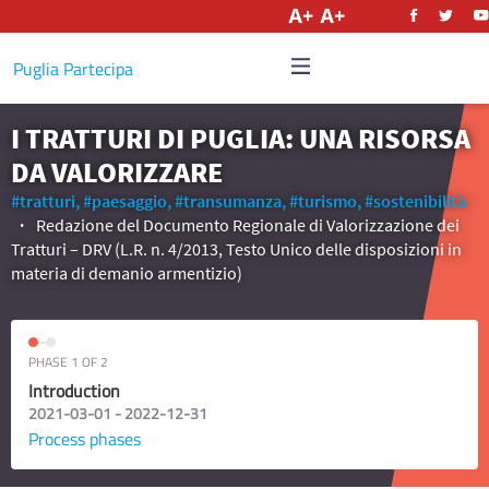
English
Puglia Partecipa
I TRATTURI DI PUGLIA: UNA RISORSA
DA VALORIZZARE
#tratturi,
#paesaggio,
#transumanza,
#turismo,
#sostenibilità
Redazione del Documento Regionale di Valorizzazione dei
Tratturi – DRV (L.R. n. 4/2013, Testo Unico delle disposizioni in
materia di demanio armentizio)
PHASE 1 OF 2
Introduction
2021-03-01 - 2022-12-31
Process phases