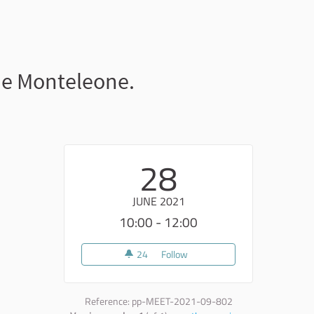
 e Monteleone.
28
JUNE 2021
10:00 - 12:00
24
24 followers
Follow
Tratturo Pescasseroli - Cande
Reference: pp-MEET-2021-09-802