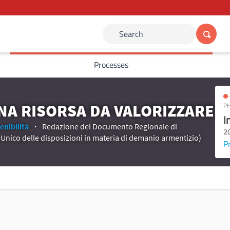
Search
Processes
UNA RISORSA DA VALORIZZARE
PH
I
enibilità
Redazione del Documento Regionale di
2
o Unico delle disposizioni in materia di demanio armentizio)
P