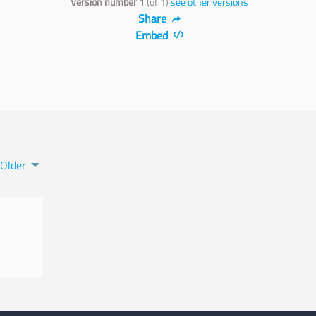
Version number 1
(of 1)
see other versions
Share
Embed
Older