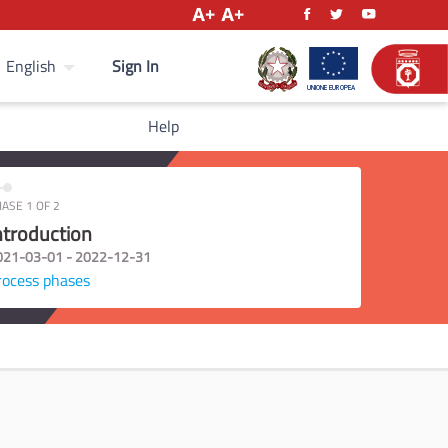
Sign In
English
Help
ASE 1 OF 2
ntroduction
021-03-01 - 2022-12-31
rocess phases