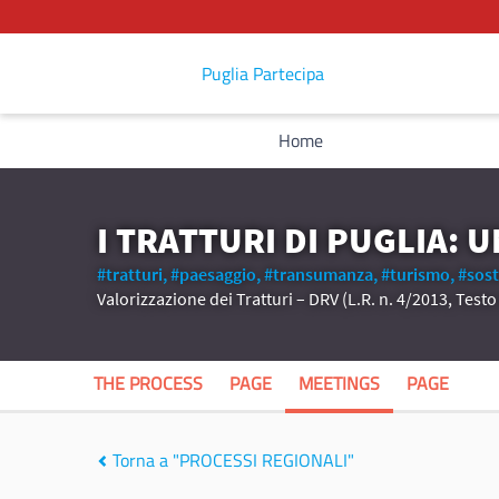
Puglia Partecipa
Home
I TRATTURI DI PUGLIA: 
#tratturi,
#paesaggio,
#transumanza,
#turismo,
#sost
Valorizzazione dei Tratturi – DRV (L.R. n. 4/2013, Test
THE PROCESS
PAGE
MEETINGS
PAGE
Torna a "PROCESSI REGIONALI"