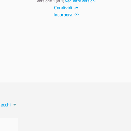
Versione 1
(di 1)
vedi altre versioni
Condividi
Incorpora
vecchi