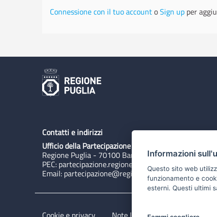
Connessione con il tuo account
o
Sign up
per aggiu
Contatti e indirizzi
Ufficio della Partecipazione
Informazioni sull'
Regione Puglia - 70100 Bari, Lungomare N. Sauro 3
PEC:
partecipazione.regione@pec.rupar.puglia.it
Questo sito web utilizz
Email:
partecipazione@regione.puglia.it
funzionamento e cookie 
esterni. Questi ultimi
Cookie e privacy
Note legali
Dichiarazione di 