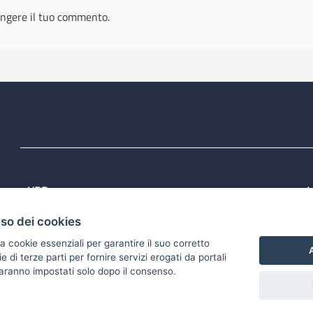
ngere il tuo commento.
URP
L
Tel: 800713939
P
uso dei cookies
1
Email:
quiregione@regione.puglia.it
P
Rubrica
P
a cookie essenziali per garantire il suo corretto
S
A
di terze parti per fornire servizi erogati da portali
 saranno impostati solo dopo il consenso.
accessibilità
Gestisci i cookies
Scarica i file Open Data