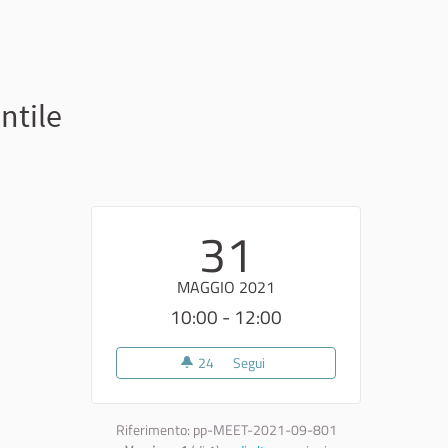
ntile
31
MAGGIO 2021
10:00 - 12:00
24
24 sostenitori
Segui
Tratturo Pescasseroli-Candela 
Riferimento: pp-MEET-2021-09-801