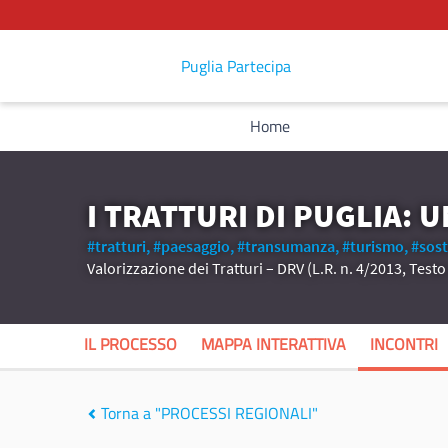
Puglia Partecipa
Home
I TRATTURI DI PUGLIA: 
#tratturi,
#paesaggio,
#transumanza,
#turismo,
#sost
Valorizzazione dei Tratturi – DRV (L.R. n. 4/2013, Test
IL PROCESSO
MAPPA INTERATTIVA
INCONTRI
Torna a "PROCESSI REGIONALI"