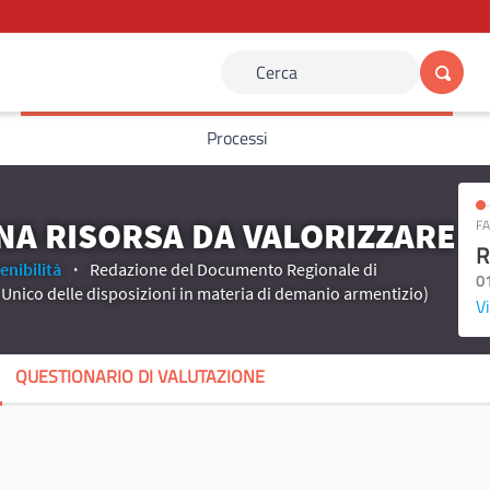
Cerca
Processi
UNA RISORSA DA VALORIZZARE
FA
R
enibilità
Redazione del Documento Regionale di
0
o Unico delle disposizioni in materia di demanio armentizio)
Vi
QUESTIONARIO DI VALUTAZIONE