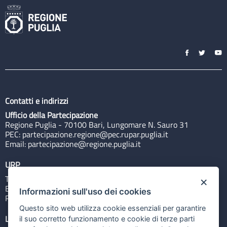
Contatti e indirizzi
Ufficio della Partecipazione
Regione Puglia - 70100 Bari, Lungomare N. Sauro 31
PEC:
partecipazione.regione@pec.rupar.puglia.it
Email:
partecipazione@regione.puglia.it
URP
Tel: 800713939
×
Email:
quiregione@regione.puglia.it
Informazioni sull'uso dei cookies
Rubrica
Questo sito web utilizza cookie essenziali per garantire
Link utili
il suo corretto funzionamento e cookie di terze parti