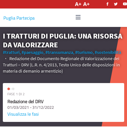
Italiano
Puglia Partecipa
I TRATTURI DI PUGLIA: UNA RISORSA
DA VALORIZZARE
#tratturi,
#paesaggio,
#transumanza,
#turismo,
#sostenibilità
Redazione del Documento Regionale di Valorizzazione dei
Tratturi – DRV (L.R. n. 4/2013, Testo Unico delle disposizioni in
materia di demanio armentizio)
FASE 1 DI 2
Redazione del DRV
01/03/2021 - 31/12/2022
Visualizza le fasi