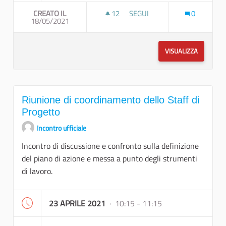
CREATO IL
12
12 SOSTENITORI
SEGUI
0
18/05/2021
RIUNIONE DI COORDINAMENTO
VISUALIZZA
Riunione di coordinamento dello Staff di
Progetto
Incontro ufficiale
Incontro di discussione e confronto sulla definizione
del piano di azione e messa a punto degli strumenti
di lavoro.
23 APRILE 2021
· 10:15 - 11:15