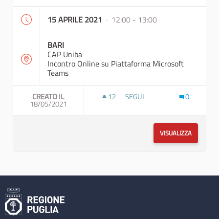
15 APRILE 2021
· 12:00 - 13:00
BARI
CAP Uniba
Incontro Online su Piattaforma Microsoft
Teams
CREATO IL
12
12 SOSTENITORI
SEGUI
0
18/05/2021
RIUNIONE DI COORDINAMENTO
VISUALIZZA