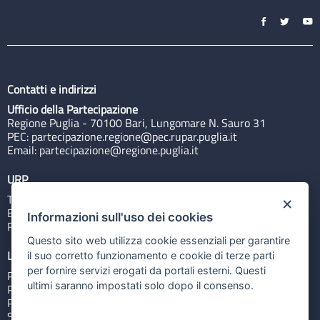
Contatti e indirizzi
Ufficio della Partecipazione
Regione Puglia - 70100 Bari, Lungomare N. Sauro 31
PEC:
partecipazione.regione@pec.rupar.puglia.it
Email:
partecipazione@regione.puglia.it
URP
Tel: 800713939
×
Email:
quiregione@regione.puglia.it
Informazioni sull'uso dei cookies
Rubrica
Questo sito web utilizza cookie essenziali per garantire
Link utili
il suo corretto funzionamento e cookie di terze parti
per fornire servizi erogati da portali esterni. Questi
Portale Istituzionale
ultimi saranno impostati solo dopo il consenso.
PO FESR Puglia 2014-2020
PSR Puglia 2014-2020
Sistema Puglia