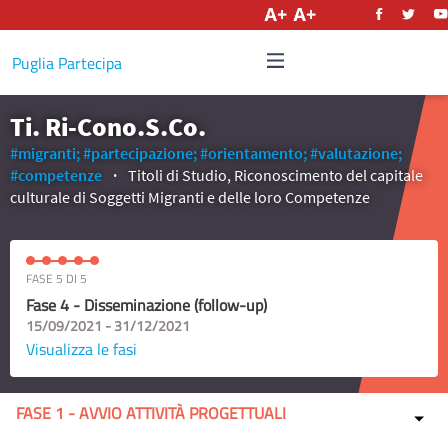
Italiano
Puglia Partecipa
Ti. Ri-Cono.S.Co.
#migranti;
#partecipazione;
#orientamento;
#valutazione;
#competenze
Titoli di Studio, Riconoscimento del capitale
culturale di Soggetti Migranti e delle loro Competenze
FASE 5 DI 5
Fase 4 - Disseminazione (follow-up)
15/09/2021 - 31/12/2021
Visualizza le fasi
FASE 1 - AVVIO ATTIVITÀ PROGETTUALI