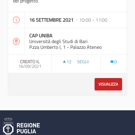
del progetto.
16 SETTEMBRE 2021
· 10:00 - 11:00
CAP UNIBA
Università degli Studi di Bari
P.zza Umberto I, 1 - Palazzo Ateneo
CREATO IL
12
12 SOSTENITORI
SEGUI
0
16/09/2021
RIUNIONE DI COORDINAMENTO
VISUALIZZA