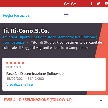
Italiano
Puglia Partecipa
Ti. Ri-Cono.S.Co.
#migranti;
#partecipazione;
#orientamento;
#valutazione;
#competenze
Titoli di Studio, Riconoscimento del capitale
culturale di Soggetti Migranti e delle loro Competenze
FASE 5 DI 5
Fase 4 - Disseminazione (follow-up)
15/09/2021 - 31/12/2021
Visualizza le fasi
FASE 4 - DISSEMINAZIONE (FOLLOW-UP)