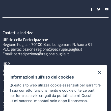
Contatti e indirizzi
Ufficio della Partecipazione
Regione Puglia - 70100 Bari, Lungomare N. Sauro 31
PEC:
partecipazione.regione@pec.rupar.puglia.it
Email:
partecipazione@regione.puglia.it
URP
Tel: 800713939
×
Email:
quiregione@regione.puglia.it
Informazioni sull'uso dei cookies
Rubrica
Questo sito web utilizza cookie essenziali per garantire
Link utili
il suo corretto funzionamento e cookie di terze parti
per fornire servizi erogati da portali esterni. Questi
Portale Istituzionale
ultimi saranno impostati solo dopo il consenso.
PO FESR Puglia 2014-2020
PSR Puglia 2014-2020