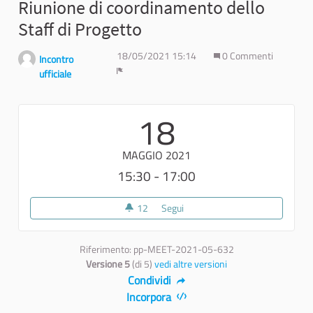
Riunione di coordinamento dello
Staff di Progetto
18/05/2021 15:14
0 Commenti
Incontro
ufficiale
Report
18
MAGGIO 2021
15:30 - 17:00
12
12 sostenitori
Segui
Riunione di coordinamento dello
Riferimento: pp-MEET-2021-05-632
Versione 5
(di 5)
vedi altre versioni
Condividi
Incorpora