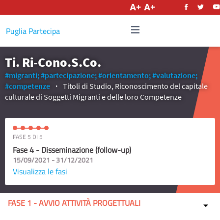
Italiano
Puglia Partecipa
Ti. Ri-Cono.S.Co.
#migranti;
#partecipazione;
#orientamento;
#valutazione;
#competenze
Titoli di Studio, Riconoscimento del capitale
culturale di Soggetti Migranti e delle loro Competenze
FASE 5 DI 5
Fase 4 - Disseminazione (follow-up)
15/09/2021 - 31/12/2021
Visualizza le fasi
FASE 1 - AVVIO ATTIVITÀ PROGETTUALI