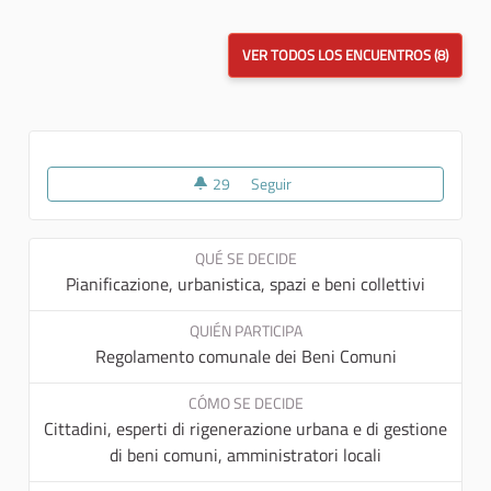
VER TODOS LOS ENCUENTROS (8)
29
29 seguidoras
Seguir
SANTU VITU MIA RELOADED
QUÉ SE DECIDE
Pianificazione, urbanistica, spazi e beni collettivi
QUIÉN PARTICIPA
Regolamento comunale dei Beni Comuni
CÓMO SE DECIDE
Cittadini, esperti di rigenerazione urbana e di gestione
di beni comuni, amministratori locali