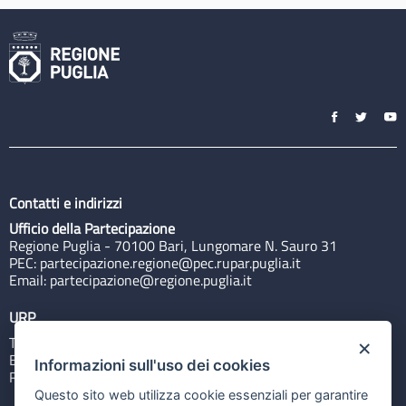
Contatti e indirizzi
Ufficio della Partecipazione
Regione Puglia - 70100 Bari, Lungomare N. Sauro 31
PEC:
partecipazione.regione@pec.rupar.puglia.it
Email:
partecipazione@regione.puglia.it
URP
Tel: 800713939
×
Email:
quiregione@regione.puglia.it
Informazioni sull'uso dei cookies
Rubrica
Questo sito web utilizza cookie essenziali per garantire