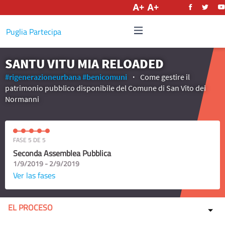
Castellano
Puglia Partecipa
SANTU VITU MIA RELOADED
#rigenerazioneurbana
#benicomuni
Come gestire il
patrimonio pubblico disponibile del Comune di San Vito dei
Normanni
FASE 5 DE 5
Seconda Assemblea Pubblica
1/9/2019 - 2/9/2019
Ver las fases
EL PROCESO