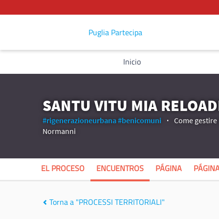
Puglia Partecipa
Inicio
SANTU VITU MIA RELOA
#rigenerazioneurbana
#benicomuni
Come gestire 
Normanni
EL PROCESO
ENCUENTROS
PÁGINA
PÁGIN
Torna a "PROCESSI TERRITORIALI"