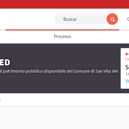
Buscar
Procesos
DED
FA
S
il patrimonio pubblico disponibile del Comune di San Vito dei
1
Ve
A