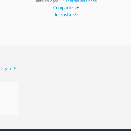
Versión 2
(de 2)
ver otras versiones
Compartir
Incrusta
tiguo