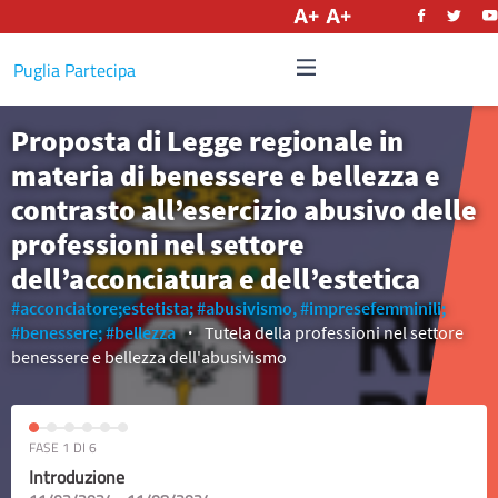
Italiano
Puglia Partecipa
Proposta di Legge regionale in
materia di benessere e bellezza e
contrasto all’esercizio abusivo delle
professioni nel settore
dell’acconciatura e dell’estetica
#acconciatore;estetista;
#abusivismo,
#impresefemminili;
#benessere;
#bellezza
Tutela della professioni nel settore
benessere e bellezza dell'abusivismo
FASE 1 DI 6
Introduzione