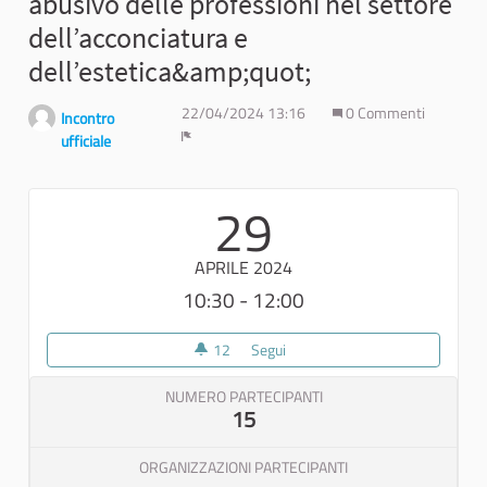
abusivo delle professioni nel settore
dell’acconciatura e
dell’estetica&amp;quot;
22/04/2024 13:16
0 Commenti
Incontro
ufficiale
Report
29
APRILE 2024
10:30 - 12:00
12
12 sostenitori
Segui
Presentazione del progetto &amp;
NUMERO PARTECIPANTI
15
ORGANIZZAZIONI PARTECIPANTI