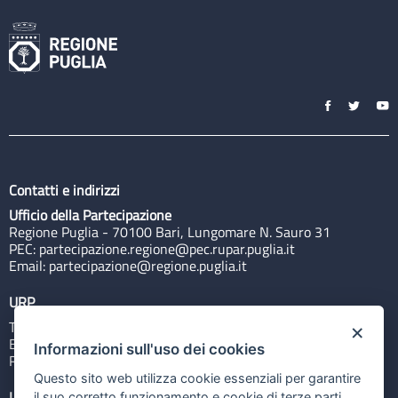
Contatti e indirizzi
Ufficio della Partecipazione
Regione Puglia - 70100 Bari, Lungomare N. Sauro 31
PEC:
partecipazione.regione@pec.rupar.puglia.it
Email:
partecipazione@regione.puglia.it
URP
Tel: 800713939
×
Email:
quiregione@regione.puglia.it
Informazioni sull'uso dei cookies
Rubrica
Questo sito web utilizza cookie essenziali per garantire
Link utili
il suo corretto funzionamento e cookie di terze parti