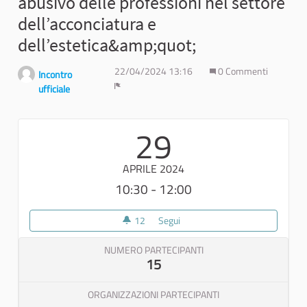
abusivo delle professioni nel settore
dell’acconciatura e
dell’estetica&amp;quot;
22/04/2024 13:16
0 Commenti
Incontro
ufficiale
Report
29
APRILE 2024
10:30 - 12:00
12
12 sostenitori
Segui
Presentazione del progetto &amp;
NUMERO PARTECIPANTI
15
ORGANIZZAZIONI PARTECIPANTI