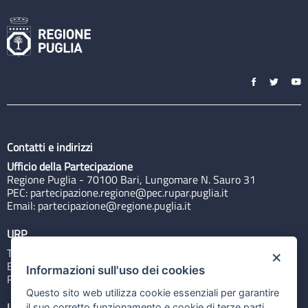
Contatti e indirizzi
Ufficio della Partecipazione
Regione Puglia - 70100 Bari, Lungomare N. Sauro 31
PEC:
partecipazione.regione@pec.rupar.puglia.it
Email:
partecipazione@regione.puglia.it
URP
Tel: 800713939
×
Email:
quiregione@regione.puglia.it
Informazioni sull'uso dei cookies
Rubrica
Questo sito web utilizza cookie essenziali per garantire
Link utili
il suo corretto funzionamento e cookie di terze parti