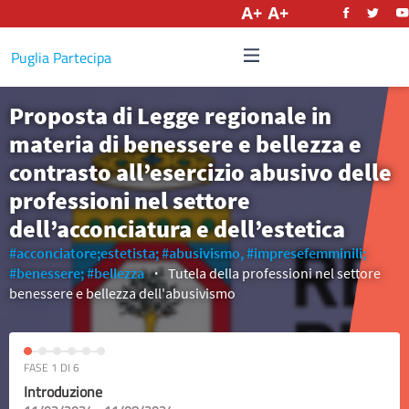
Italiano
Puglia Partecipa
Proposta di Legge regionale in
materia di benessere e bellezza e
contrasto all’esercizio abusivo delle
professioni nel settore
dell’acconciatura e dell’estetica
#acconciatore;estetista;
#abusivismo,
#impresefemminili;
#benessere;
#bellezza
Tutela della professioni nel settore
benessere e bellezza dell'abusivismo
FASE 1 DI 6
Introduzione