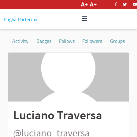
English
Puglia Partecipa
Activity
Badges
Follows
Followers
Groups
Luciano Traversa
@luciano_traversa