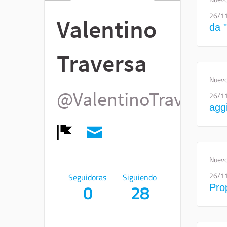
26/1
Valentino
da 
Traversa
Nuevo
@ValentinoTraversa
26/1
aggi
Denunciar
Nuevo
26/1
Seguidoras
Siguiendo
0
28
Prop