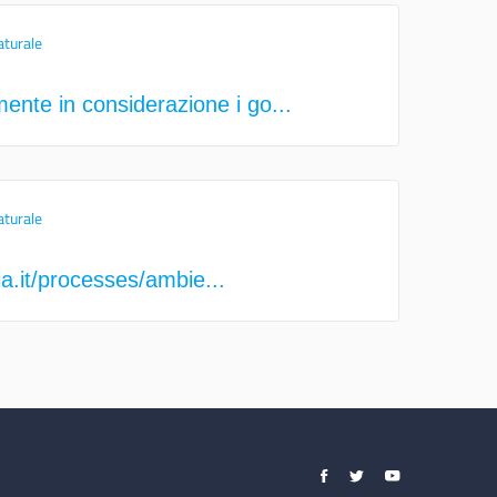
aturale
nte in considerazione i go...
aturale
ia.it/processes/ambie...