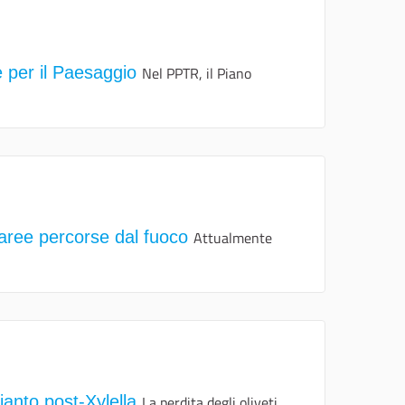
le per il Paesaggio
Nel PPTR, il Piano
 aree percorse dal fuoco
Attualmente
ianto post-Xylella
La perdita degli oliveti