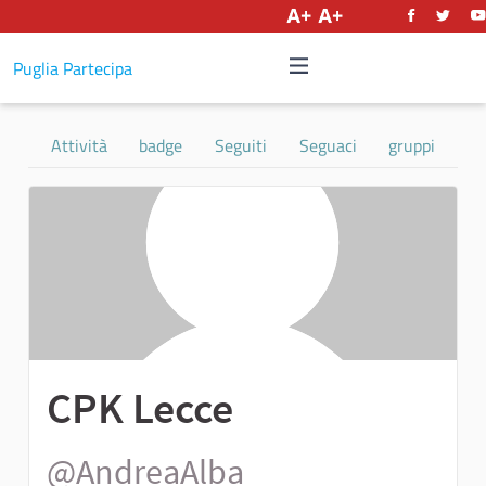
Italiano
Puglia Partecipa
Attività
badge
Seguiti
Seguaci
gruppi
CPK Lecce
@AndreaAlba