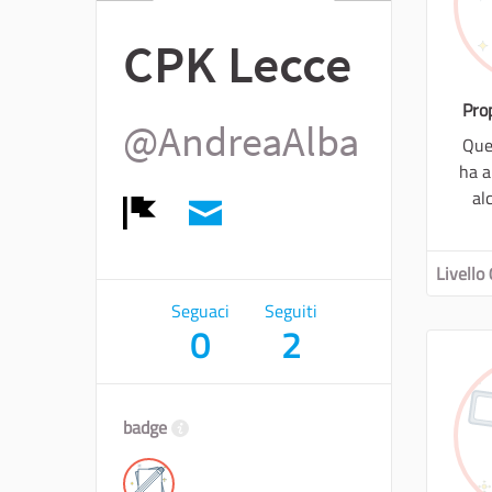
CPK Lecce
Pro
@AndreaAlba
Que
ha a
al
Report
Livello 
Seguaci
Seguiti
0
2
badge