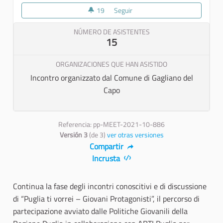
19
19 seguidoras
Seguir
Tappa percorso di partecipazion
NÚMERO DE ASISTENTES
15
ORGANIZACIONES QUE HAN ASISTIDO
Incontro organizzato dal Comune di Gagliano del
Capo
Referencia: pp-MEET-2021-10-886
Versión 3
(de 3)
ver otras versiones
Compartir
Incrusta
Continua la fase degli incontri conoscitivi e di discussione
di “Puglia ti vorrei – Giovani Protagonisti”, il percorso di
partecipazione avviato dalle Politiche Giovanili della