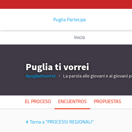
Puglia Partecipa
Inicio
Puglia ti vorrei
#pugliativorrei
La parola alle giovani e ai giovani p
EL PROCESO
ENCUENTROS
PROPUESTAS
Torna a "PROCESSI REGIONALI"