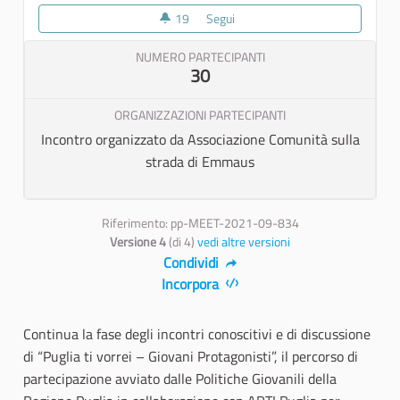
19
19 sostenitori
Segui
Tappa percorso di partecipazion
NUMERO PARTECIPANTI
30
ORGANIZZAZIONI PARTECIPANTI
Incontro organizzato da Associazione Comunità sulla
strada di Emmaus
Riferimento: pp-MEET-2021-09-834
Versione 4
(di 4)
vedi altre versioni
Condividi
Incorpora
Continua la fase degli incontri conoscitivi e di discussione
di “Puglia ti vorrei – Giovani Protagonisti”, il percorso di
partecipazione avviato dalle Politiche Giovanili della