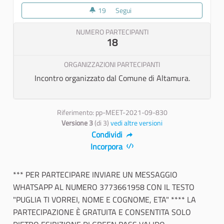
19
19 sostenitori
Segui
Tappa percorso di partecipazion
NUMERO PARTECIPANTI
18
ORGANIZZAZIONI PARTECIPANTI
Incontro organizzato dal Comune di Altamura.
Riferimento: pp-MEET-2021-09-830
Versione 3
(di 3)
vedi altre versioni
Condividi
Incorpora
*** PER PARTECIPARE INVIARE UN MESSAGGIO
WHATSAPP AL NUMERO 3773661958 CON IL TESTO
"PUGLIA TI VORREI, NOME E COGNOME, ETA" **** LA
PARTECIPAZIONE È GRATUITA E CONSENTITA SOLO