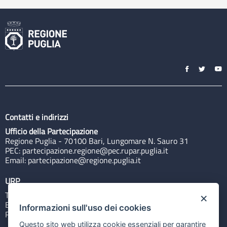
Contatti e indirizzi
Ufficio della Partecipazione
Regione Puglia - 70100 Bari, Lungomare N. Sauro 31
PEC:
partecipazione.regione@pec.rupar.puglia.it
Email:
partecipazione@regione.puglia.it
URP
Tel: 800713939
×
Email:
quiregione@regione.puglia.it
Informazioni sull'uso dei cookies
Rubrica
Questo sito web utilizza cookie essenziali per garantire