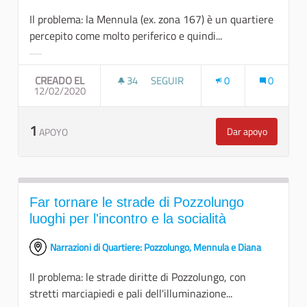
Il problema: la Mennula (ex. zona 167) è un quartiere
percepito come molto periferico e quindi...
Resultados al filtrar por la categoría:
CREADO EL
34
34 SEGUIDORAS
SEGUIR
0
0
12/02/2020
UN CINEFORUM ALL'APERTO PER 
1
Dar apoyo
APOYO
Un cineforum a
Far tornare le strade di Pozzolungo
luoghi per l'incontro e la socialità
Narrazioni di Quartiere: Pozzolungo, Mennula e Diana
Il problema: le strade diritte di Pozzolungo, con
stretti marciapiedi e pali dell'illuminazione...