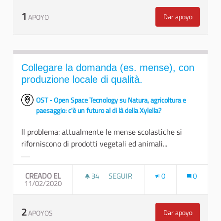
1
Dar apoyo
APOYO
Favorire la cre
Collegare la domanda (es. mense), con
produzione locale di qualità.
OST - Open Space Tecnology su Natura, agricoltura e
paesaggio: c'è un futuro al di là della Xylella?
Il problema: attualmente le mense scolastiche si
riforniscono di prodotti vegetali ed animali...
Resultados al filtrar por la categoría:
CREADO EL
34
34 SEGUIDORAS
SEGUIR
0
0
11/02/2020
COLLEGARE LA DOMANDA (ES. MENS
2
Dar apoyo
APOYOS
Collegare la do