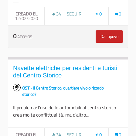
Resultados al filtrar por la categoría:
CREADO EL
34
34 SEGUIDORAS
SEGUIR
0
0
12/02/2020
FAR TORNARE LE STRADE DI POZZO
0
Dar apoyo
APOYOS
Far tornare le s
Navette elettriche per residenti e turisti
del Centro Storico
OST - Il Centro Storico, quartiere vivo o ricordo
storico?
Il problema: l'uso delle automobili al centro storico
crea molte conflittualità, ma d'altro...
Resultados al filtrar por la categoría:
CREADO EL
34
34 SEGUIDORAS
SEGUIR
0
0