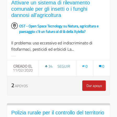
Attivare un sistema di rilevamento
comunale per gli insetti o i funghi
dannosi all'agricoltura
OST - Open Space Tecnology su Natura, agricoltura e
paesaggio: c'è un futuro al di là della Xylella?
Il problema: uso eccessivo ed indiscriminato di
fitofarmaci, pesticidi ed erbicidi La...
Resultados al filtrar por la categoría:
CREADO EL
34
34 SEGUIDORAS
SEGUIR
0
0
11/02/2020
ATTIVARE UN SISTEMA DI RILEVAM
2
Dar apoyo
APOYOS
Attivare un sis
Polizia rurale per il controllo del territorio