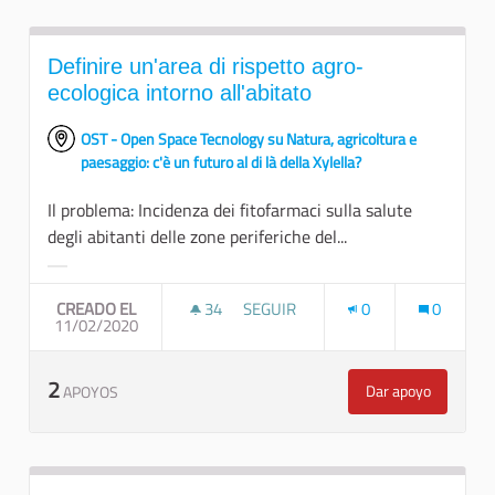
Definire un'area di rispetto agro-
ecologica intorno all'abitato
OST - Open Space Tecnology su Natura, agricoltura e
paesaggio: c'è un futuro al di là della Xylella?
Il problema: Incidenza dei fitofarmaci sulla salute
degli abitanti delle zone periferiche del...
Resultados al filtrar por la categoría:
CREADO EL
34
34 SEGUIDORAS
SEGUIR
0
0
11/02/2020
DEFINIRE UN'AREA DI RISPETTO A
2
Dar apoyo
APOYOS
Definire un'are