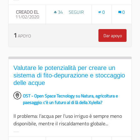
Resultados al filtrar por la categoría:
CREADO EL
34
34 SEGUIDORAS
SEGUIR
0
0
11/02/2020
PERMACOLTURA – ARBORICOLTURA
1
Dar apoyo
APOYO
Permacoltura –
Valutare le potenzialità per creare un
sistema di fito-depurazione e stoccaggio
delle acque
OST - Open Space Tecnology su Natura, agricoltura e
paesaggio: c'è un futuro al di là della Xylella?
Il problema: l'acqua per l'uso irriguo è sempre meno
disponibile, mentre il riscaldamento globale...
Resultados al filtrar por la categoría: