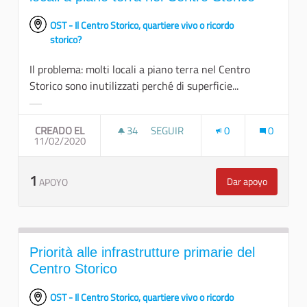
OST - Il Centro Storico, quartiere vivo o ricordo
storico?
Il problema: molti locali a piano terra nel Centro
Storico sono inutilizzati perché di superficie...
Resultados al filtrar por la categoría:
CREADO EL
34
34 SEGUIDORAS
SEGUIR
0
0
11/02/2020
AGEVOLARE GLI USI TEMPORANEI PE
1
Dar apoyo
APOYO
Agevolare gli us
Priorità alle infrastrutture primarie del
Centro Storico
OST - Il Centro Storico, quartiere vivo o ricordo