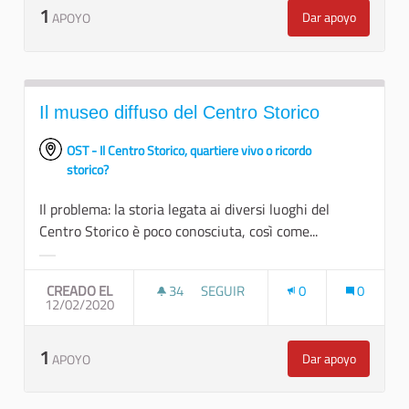
1
Dar apoyo
APOYO
Un Piano che re
Il museo diffuso del Centro Storico
OST - Il Centro Storico, quartiere vivo o ricordo
storico?
Il problema: la storia legata ai diversi luoghi del
Centro Storico è poco conosciuta, così come...
Resultados al filtrar por la categoría:
CREADO EL
34
34 SEGUIDORAS
SEGUIR
0
0
12/02/2020
IL MUSEO DIFFUSO DEL CENTRO S
1
Dar apoyo
APOYO
Il museo diffus