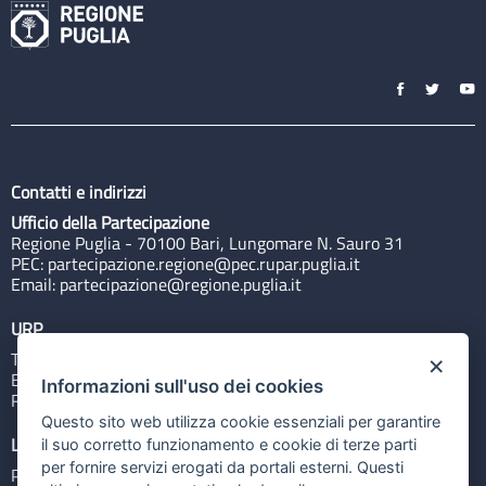
Contatti e indirizzi
Ufficio della Partecipazione
Regione Puglia - 70100 Bari, Lungomare N. Sauro 31
PEC:
partecipazione.regione@pec.rupar.puglia.it
Email:
partecipazione@regione.puglia.it
URP
Tel: 800713939
×
Email:
quiregione@regione.puglia.it
Informazioni sull'uso dei cookies
Rubrica
Questo sito web utilizza cookie essenziali per garantire
Link utili
il suo corretto funzionamento e cookie di terze parti
per fornire servizi erogati da portali esterni. Questi
Portale Istituzionale