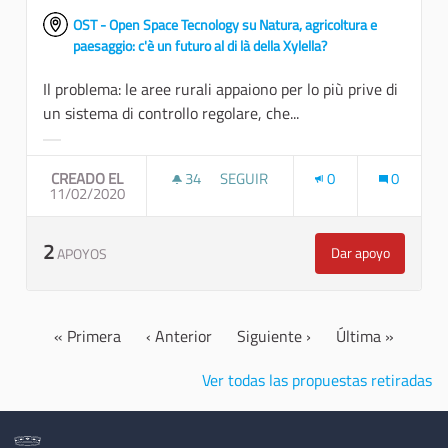
OST - Open Space Tecnology su Natura, agricoltura e
paesaggio: c'è un futuro al di là della Xylella?
Il problema: le aree rurali appaiono per lo più prive di
un sistema di controllo regolare, che...
Resultados al filtrar por la categoría:
CREADO EL
34
34 SEGUIDORAS
SEGUIR
0
0
11/02/2020
POLIZIA RURALE PER IL CONTROLL
2
Dar apoyo
APOYOS
Polizia rurale pe
« Primera
‹ Anterior
Siguiente ›
Última »
Ver todas las propuestas retiradas