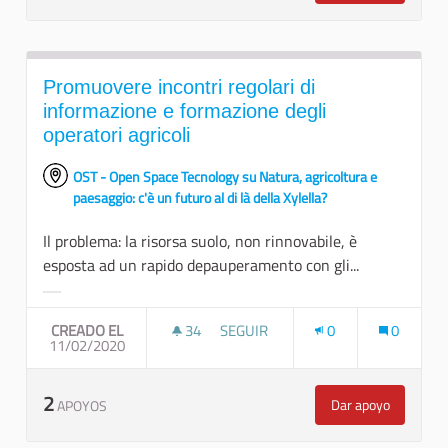
Promuovere incontri regolari di
informazione e formazione degli
operatori agricoli
OST - Open Space Tecnology su Natura, agricoltura e
paesaggio: c'è un futuro al di là della Xylella?
Il problema: la risorsa suolo, non rinnovabile, è
esposta ad un rapido depauperamento con gli...
Resultados al filtrar por la categoría:
CREADO EL
34
34 SEGUIDORAS
SEGUIR
0
0
11/02/2020
PROMUOVERE INCONTRI REGOLARI 
2
Dar apoyo
APOYOS
Promuovere inco