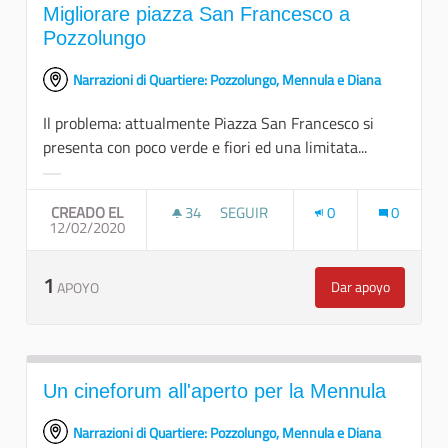
Migliorare piazza San Francesco a
Pozzolungo
Narrazioni di Quartiere: Pozzolungo, Mennula e Diana
Il problema: attualmente Piazza San Francesco si
presenta con poco verde e fiori ed una limitata...
Resultados al filtrar por la categoría:
CREADO EL
34
34 SEGUIDORAS
SEGUIR
0
0
12/02/2020
MIGLIORARE PIAZZA SAN FRANCE
1
Dar apoyo
APOYO
Migliorare pia
Un cineforum all'aperto per la Mennula
Narrazioni di Quartiere: Pozzolungo, Mennula e Diana