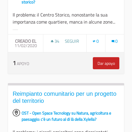
storico?
Il problema: il Centro Storico, nonostante la sua
importanza come quartiere, manca in alcune zone...
Resultados al filtrar por la categoría:
CREADO EL
34
34 SEGUIDORAS
SEGUIR
0
0
11/02/2020
PRIORITÀ ALLE INFRASTRUTTURE 
1
Dar apoyo
APOYO
Priorità alle i
Reimpianto comunitario per un progetto
del territorio
OST - Open Space Tecnology su Natura, agricoltura e
paesaggio: c'è un futuro al di là della Xylella?
Il problema: i piccoli agricoltori sono disorientati