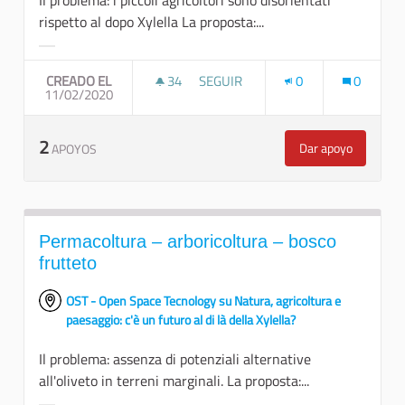
rispetto al dopo Xylella La proposta:...
Resultados al filtrar por la categoría:
CREADO EL
34
34 SEGUIDORAS
SEGUIR
0
0
11/02/2020
REIMPIANTO COMUNITARIO PER U
2
Dar apoyo
APOYOS
Reimpianto comu
Permacoltura – arboricoltura – bosco
frutteto
OST - Open Space Tecnology su Natura, agricoltura e
paesaggio: c'è un futuro al di là della Xylella?
Il problema: assenza di potenziali alternative
all'oliveto in terreni marginali. La proposta:...