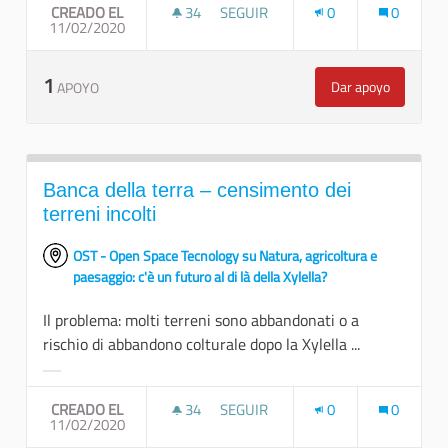
CREADO EL
34
34 SEGUIDORAS
SEGUIR
0
0
11/02/2020
VALUTARE LE POTENZIALITÀ PER C
1
Dar apoyo
APOYO
Valutare le pot
Banca della terra – censimento dei
terreni incolti
OST - Open Space Tecnology su Natura, agricoltura e
paesaggio: c'è un futuro al di là della Xylella?
Il problema: molti terreni sono abbandonati o a
rischio di abbandono colturale dopo la Xylella ...
Resultados al filtrar por la categoría:
CREADO EL
34
34 SEGUIDORAS
SEGUIR
0
0
11/02/2020
BANCA DELLA TERRA – CENSIMENTO