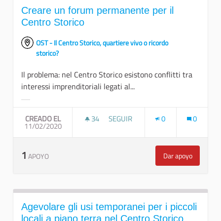
Creare un forum permanente per il
Centro Storico
OST - Il Centro Storico, quartiere vivo o ricordo
storico?
Il problema: nel Centro Storico esistono conflitti tra
interessi imprenditoriali legati al...
Resultados al filtrar por la categoría:
CREADO EL
34
34 SEGUIDORAS
SEGUIR
0
0
11/02/2020
CREARE UN FORUM PERMANENTE P
1
Dar apoyo
APOYO
Creare un foru
Agevolare gli usi temporanei per i piccoli
locali a piano terra nel Centro Storico