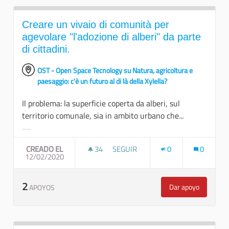
Creare un vivaio di comunità per
agevolare "l'adozione di alberi" da parte
di cittadini.
OST - Open Space Tecnology su Natura, agricoltura e
paesaggio: c'è un futuro al di là della Xylella?
Il problema: la superficie coperta da alberi, sul
territorio comunale, sia in ambito urbano che...
Resultados al filtrar por la categoría:
CREADO EL
34
34 SEGUIDORAS
SEGUIR
0
0
12/02/2020
CREARE UN VIVAIO DI COMUNITÀ PE
2
Dar apoyo
APOYOS
Creare un vivaio