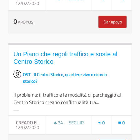
12/02/2020
NAVETTE ELETTRICHE PER RESIDEN
0
Dar apoyo
APOYOS
Navette elettri
Un Piano che regoli traffico e soste al
Centro Storico
OST - Il Centro Storico, quartiere vivo o ricordo
storico?
Il problema: il traffico e le modalità di parcheggio al
Centro Storico creano conflittualità tra...
Resultados al filtrar por la categoría:
CREADO EL
34
34 SEGUIDORAS
SEGUIR
0
0
12/02/2020
UN PIANO CHE REGOLI TRAFFICO E