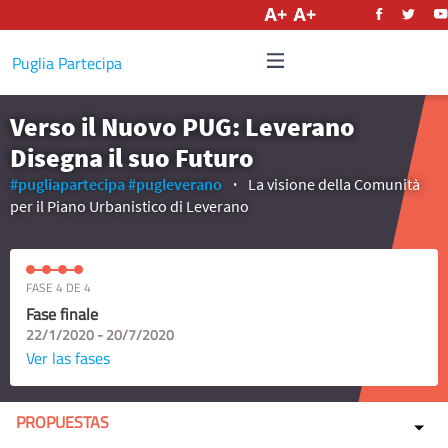
Castellano
Puglia Partecipa
Verso il Nuovo PUG: Leverano
Disegna il suo Futuro
#pugliapartecipa
#pugleverano
La visione della Comunità
per il Piano Urbanistico di Leverano
FASE 4 DE 4
Fase finale
22/1/2020 - 20/7/2020
Ver las fases
PROPUESTAS