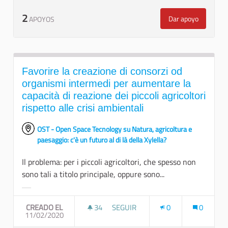
2
Dar apoyo
APOYOS
Banca della ter
Favorire la creazione di consorzi od
organismi intermedi per aumentare la
capacità di reazione dei piccoli agricoltori
rispetto alle crisi ambientali
OST - Open Space Tecnology su Natura, agricoltura e
paesaggio: c'è un futuro al di là della Xylella?
Il problema: per i piccoli agricoltori, che spesso non
sono tali a titolo principale, oppure sono...
Resultados al filtrar por la categoría:
CREADO EL
34
34 SEGUIDORAS
SEGUIR
0
0
11/02/2020
FAVORIRE LA CREAZIONE DI CONSO