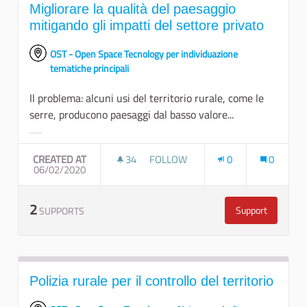
Migliorare la qualità del paesaggio
mitigando gli impatti del settore privato
OST - Open Space Tecnology per individuazione
tematiche principali
Il problema: alcuni usi del territorio rurale, come le
serre, producono paesaggi dal basso valore...
Filter results for category:
CREATED AT
34
34 FOLLOWERS
FOLLOW
0
0
06/02/2020
MIGLIORARE LA QUALITÀ DEL PAES
2
Support
SUPPORTS
Migliorare la 
Polizia rurale per il controllo del territorio