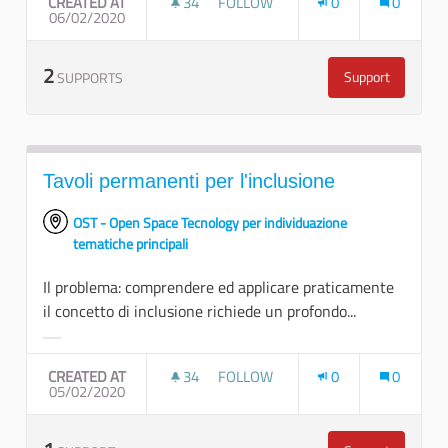
CREATED AT
34
34 FOLLOWERS
FOLLOW
0
0
06/02/2020
IL PARCO AGRICOLO PERIURBANO
2
Support
SUPPORTS
Il parco agric
Tavoli permanenti per l'inclusione
OST - Open Space Tecnology per individuazione
tematiche principali
Il problema: comprendere ed applicare praticamente
il concetto di inclusione richiede un profondo...
Filter results for category:
CREATED AT
34
34 FOLLOWERS
FOLLOW
0
0
05/02/2020
TAVOLI PERMANENTI PER L'INCLU