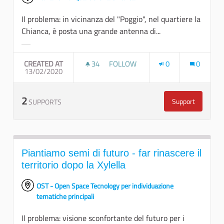
Il problema: in vicinanza del "Poggio", nel quartiere la
Chianca, è posta una grande antenna di...
Filter results for category:
CREATED AT
34
34 FOLLOWERS
FOLLOW
0
0
13/02/2020
REALIZZARE UNA MAPPATURA DELL
2
Support
SUPPORTS
Realizzare una
Piantiamo semi di futuro - far rinascere il
territorio dopo la Xylella
OST - Open Space Tecnology per individuazione
tematiche principali
Il problema: visione sconfortante del futuro per i