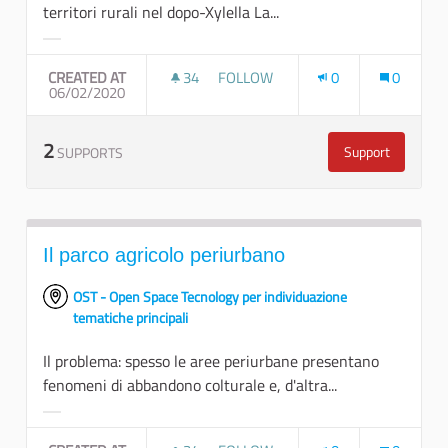
territori rurali nel dopo-Xylella La...
Filter results for category:
CREATED AT
34
34 FOLLOWERS
FOLLOW
0
0
06/02/2020
PIANTIAMO SEMI DI FUTURO - FAR
2
Support
SUPPORTS
Piantiamo semi
Il parco agricolo periurbano
OST - Open Space Tecnology per individuazione
tematiche principali
Il problema: spesso le aree periurbane presentano
fenomeni di abbandono colturale e, d'altra...
Filter results for category: