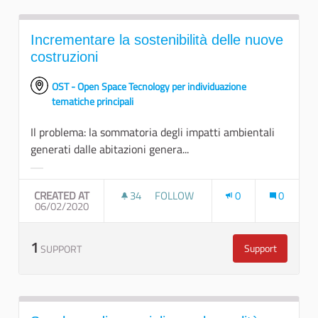
Incrementare la sostenibilità delle nuove
costruzioni
OST - Open Space Tecnology per individuazione
tematiche principali
Il problema: la sommatoria degli impatti ambientali
generati dalle abitazioni genera...
Filter results for category:
CREATED AT
34
34 FOLLOWERS
FOLLOW
0
0
06/02/2020
INCREMENTARE LA SOSTENIBILITÀ
1
Support
SUPPORT
Incrementare l