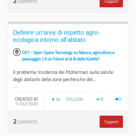
2
Support
SUPPORTS
Includere la va
Definire un'area di rispetto agro-
ecologica intorno all'abitato
OST - Open Space Tecnology su Natura, agricoltura e
paesaggio: c'è un futuro al di là della Xylella?
Il problema: Incidenza dei fitofarmaci sulla salute
degli abitanti delle zone periferiche del...
Filter results for category:
CREATED AT
34
34 FOLLOWERS
FOLLOW
0
0
11/02/2020
DEFINIRE UN'AREA DI RISPETTO A
2
Support
SUPPORTS
Definire un'ar