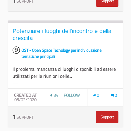
1
Support
SUPPORT
Tavoli permane
Potenziare i luoghi dell'incontro e della
crescita
OST - Open Space Tecnology per individuazione
tematiche principali
Il problema: mancanza di luoghi disponibili ad essere
utilizzati per le riunioni delle...
Filter results for category:
CREATED AT
34
34 FOLLOWERS
FOLLOW
0
0
05/02/2020
POTENZIARE I LUOGHI DELL'INCON
1
Support
SUPPORT
Potenziare i lu