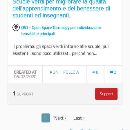
Scuole verdi per migliorare la qualità
dell'apprendimento e del benessere di
studenti ed insegnanti.
OST - Open Space Tecnology per individuazione
tematiche principali
Il problema: gli spazi verdi intorno alle scuole, pur
esistenti, sono poco utilizzati, perché non...
Filter results for category:
CREATED AT
34
34 FOLLOWERS
FOLLOW
0
0
05/02/2020
SCUOLE VERDI PER MIGLIORARE LA
1
Support
SUPPORT
Scuole verdi p
1
Next ›
Last »