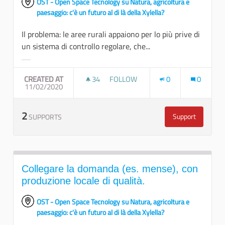
OST - Open Space Tecnology su Natura, agricoltura e
paesaggio: c'è un futuro al di là della Xylella?
Il problema: le aree rurali appaiono per lo più prive di
un sistema di controllo regolare, che...
Filter results for category:
CREATED AT
34
34 FOLLOWERS
FOLLOW
0
0
11/02/2020
POLIZIA RURALE PER IL CONTROLL
2
Support
SUPPORTS
Polizia rurale 
Collegare la domanda (es. mense), con
produzione locale di qualità.
OST - Open Space Tecnology su Natura, agricoltura e
paesaggio: c'è un futuro al di là della Xylella?