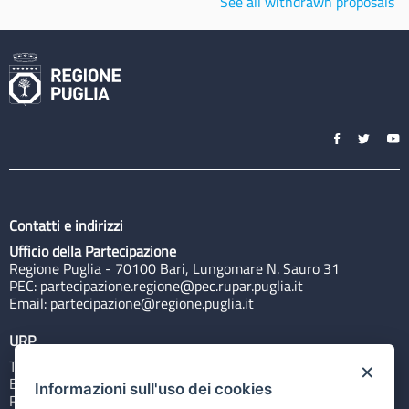
See all withdrawn proposals
Contatti e indirizzi
Ufficio della Partecipazione
Regione Puglia - 70100 Bari, Lungomare N. Sauro 31
PEC:
partecipazione.regione@pec.rupar.puglia.it
Email:
partecipazione@regione.puglia.it
URP
Tel: 800713939
×
Email:
quiregione@regione.puglia.it
Informazioni sull'uso dei cookies
Rubrica