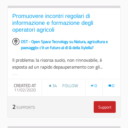
Promuovere incontri regolari di
informazione e formazione degli
operatori agricoli
OST - Open Space Tecnology su Natura, agricoltura e
paesaggio: c'è un futuro al di là della Xylella?
Il problema: la risorsa suolo, non rinnovabile, è
esposta ad un rapido depauperamento con gli...
Filter results for category:
CREATED AT
34
34 FOLLOWERS
FOLLOW
0
0
11/02/2020
PROMUOVERE INCONTRI REGOLARI 
2
Support
SUPPORTS
Promuovere inc