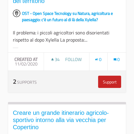
del territorio
OST - Open Space Tecnology su Natura, agricoltura e
paesaggio: c'è un futuro al di là della Xylella?
Il problema: i piccoli agricoltori sono disorientati
rispetto al dopo Xylella La proposta:...
Filter results for category:
CREATED AT
34
34 FOLLOWERS
FOLLOW
0
0
11/02/2020
REIMPIANTO COMUNITARIO PER U
2
Support
SUPPORTS
Reimpianto co
Creare un grande itinerario agricolo-
sportivo intorno alla via vecchia per
Copertino