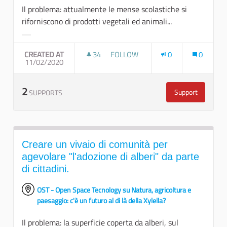
Il problema: attualmente le mense scolastiche si
riforniscono di prodotti vegetali ed animali...
Filter results for category:
CREATED AT
34
34 FOLLOWERS
FOLLOW
0
0
11/02/2020
COLLEGARE LA DOMANDA (ES. MENS
2
Support
SUPPORTS
Collegare la d
Creare un vivaio di comunità per
agevolare "l'adozione di alberi" da parte
di cittadini.
OST - Open Space Tecnology su Natura, agricoltura e
paesaggio: c'è un futuro al di là della Xylella?
Il problema: la superficie coperta da alberi, sul