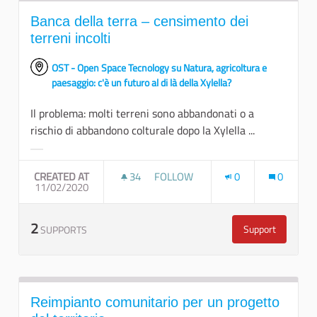
Banca della terra – censimento dei
terreni incolti
OST - Open Space Tecnology su Natura, agricoltura e
paesaggio: c'è un futuro al di là della Xylella?
Il problema: molti terreni sono abbandonati o a
rischio di abbandono colturale dopo la Xylella ...
Filter results for category:
CREATED AT
34
34 FOLLOWERS
FOLLOW
0
0
11/02/2020
BANCA DELLA TERRA – CENSIMENTO
2
Support
SUPPORTS
Banca della te
Reimpianto comunitario per un progetto