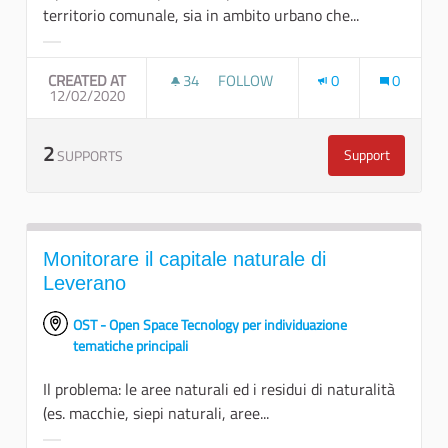
territorio comunale, sia in ambito urbano che...
Filter results for category:
CREATED AT
34
34 FOLLOWERS
FOLLOW
0
0
12/02/2020
CREARE UN VIVAIO DI COMUNITÀ PE
2
Support
SUPPORTS
Creare un viva
Monitorare il capitale naturale di
Leverano
OST - Open Space Tecnology per individuazione
tematiche principali
Il problema: le aree naturali ed i residui di naturalità
(es. macchie, siepi naturali, aree...