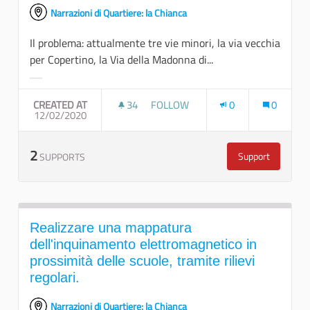
Narrazioni di Quartiere: la Chianca
Il problema: attualmente tre vie minori, la via vecchia
per Copertino, la Via della Madonna di...
Filter results for category:
CREATED AT
34
34 FOLLOWERS
FOLLOW
0
0
12/02/2020
CREARE UN GRANDE ITINERARIO A
2
Support
SUPPORTS
Creare un gran
Realizzare una mappatura
dell'inquinamento elettromagnetico in
prossimità delle scuole, tramite rilievi
regolari.
Narrazioni di Quartiere: la Chianca