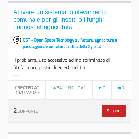
Attivare un sistema di rilevamento
comunale per gli insetti o i funghi
dannosi all'agricoltura
OST - Open Space Tecnology su Natura, agricoltura e
paesaggio: c'è un futuro al di là della Xylella?
Il problema: uso eccessivo ed indiscriminato di
fitofarmaci, pesticidi ed erbicidi La...
Filter results for category:
CREATED AT
34
34 FOLLOWERS
FOLLOW
0
0
11/02/2020
ATTIVARE UN SISTEMA DI RILEVAM
2
Support
SUPPORTS
Attivare un si