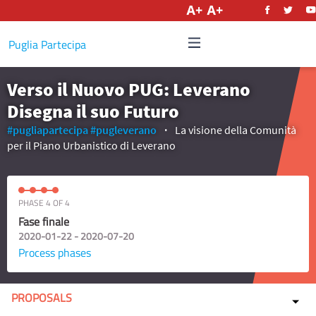
English
Puglia Partecipa
Verso il Nuovo PUG: Leverano
Disegna il suo Futuro
#pugliapartecipa
#pugleverano
La visione della Comunità
per il Piano Urbanistico di Leverano
PHASE 4 OF 4
Fase finale
2020-01-22 - 2020-07-20
Process phases
PROPOSALS