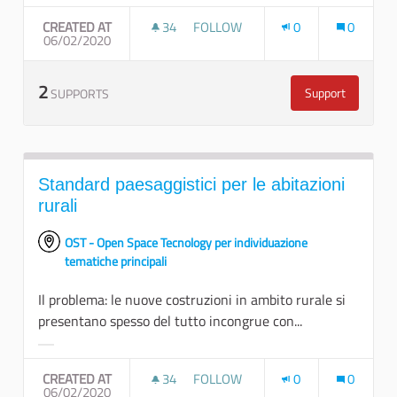
Filter results for category:
CREATED AT
34
34 FOLLOWERS
FOLLOW
0
0
06/02/2020
MONITORARE IL CAPITALE NATURA
2
Support
SUPPORTS
Monitorare il 
Standard paesaggistici per le abitazioni
rurali
OST - Open Space Tecnology per individuazione
tematiche principali
Il problema: le nuove costruzioni in ambito rurale si
presentano spesso del tutto incongrue con...
Filter results for category:
CREATED AT
34
34 FOLLOWERS
FOLLOW
0
0
06/02/2020
STANDARD PAESAGGISTICI PER LE 