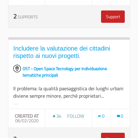
2
Support
SUPPORTS
Standard paesa
Includere la valutazione dei cittadini
rispetto ai nuovi progetti.
OST - Open Space Tecnology per individuazione
tematiche principali
Il problema: la qualità paesaggistica dei luoghi urbani
diviene sempre minore, perché proprietari...
Filter results for category:
CREATED AT
34
34 FOLLOWERS
FOLLOW
0
0
06/02/2020
INCLUDERE LA VALUTAZIONE DEI CI