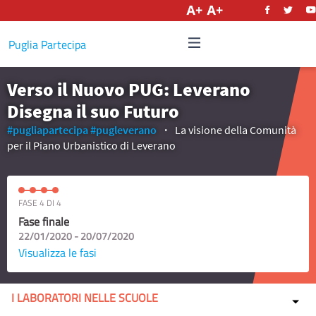
Italiano
Puglia Partecipa
Verso il Nuovo PUG: Leverano
Disegna il suo Futuro
#pugliapartecipa
#pugleverano
La visione della Comunità
per il Piano Urbanistico di Leverano
FASE 4 DI 4
Fase finale
22/01/2020 - 20/07/2020
Visualizza le fasi
I LABORATORI NELLE SCUOLE