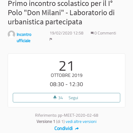
Primo incontro scolastico per il I°
Polo "Don Milani" - Laboratorio di
urbanistica partecipata
19/02/2020 12:58
0 Commenti
Incontro
ufficiale
Report
21
OTTOBRE 2019
08:30 - 12:30
34
34 sostenitori
Segui
Primo incontro scolastico per il 
Riferimento: pp-MEET-2020-02-68
Versione 1
(di 1)
vedi altre versioni
Condividi