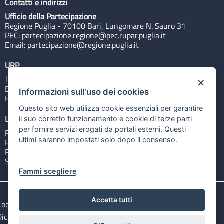
Contatti e indirizzi
Ufficio della Partecipazione
Regione Puglia - 70100 Bari, Lungomare N. Sauro 31
PEC:
partecipazione.regione@pec.rupar.puglia.it
Email:
partecipazione@regione.puglia.it
URP
Tel: 800713939
×
Email:
quiregione@regione.puglia.it
Informazioni sull'uso dei cookies
Rubrica
Questo sito web utilizza cookie essenziali per garantire
Link utili
il suo corretto funzionamento e cookie di terze parti
per fornire servizi erogati da portali esterni. Questi
Portale Istituzionale
ultimi saranno impostati solo dopo il consenso.
PO FESR Puglia 2014-2020
PSR Puglia 2014-2020
Sistema Puglia
Fammi scegliere
Accetta tutti
Cookie e privacy
Note legali
Dichiarazione di accessibilità
Gestisci i cookies