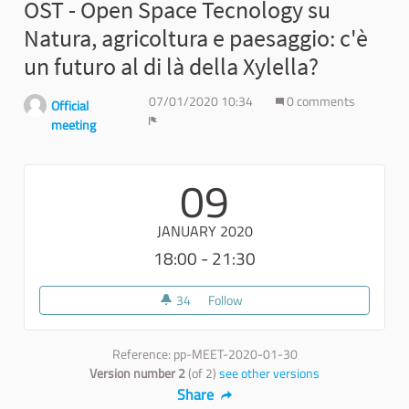
OST - Open Space Tecnology su
Natura, agricoltura e paesaggio: c'è
un futuro al di là della Xylella?
07/01/2020 10:34
0 comments
Official
meeting
Report
09
JANUARY 2020
18:00 - 21:30
34
34 followers
Follow
OST - Open Space Tecnology su Na
Reference: pp-MEET-2020-01-30
Version number 2
(of 2)
see other versions
Share