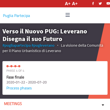
English
Puglia Partecipa
Verso il Nuovo PUG: Leverano
Disegna il suo Futuro
#pugliapartecipa
#pugleverano
La visione della Comunità
per il Piano Urbanistico di Leverano
PHASE 4 OF 4
Fase finale
2020-01-22 - 2020-07-20
Process phases
MEETINGS